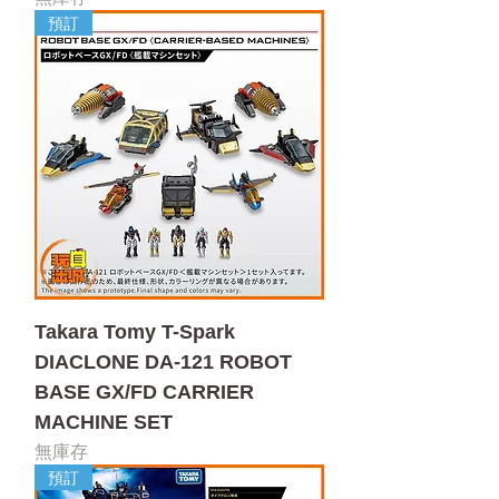
預訂
Takara Tomy T-Spark
DIACLONE DA-121 ROBOT
BASE GX/FD CARRIER
MACHINE SET
無庫存
預訂