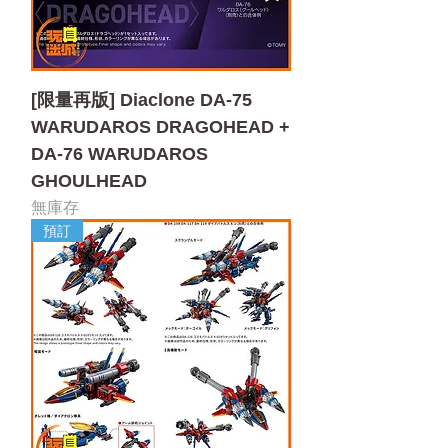
[限量再版] Diaclone DA-75
WARUDAROS DRAGOHEAD +
DA-76 WARUDAROS
GHOULHEAD
無庫存
預訂