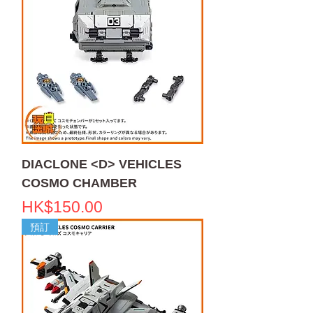
DIACLONE <D> VEHICLES
COSMO CHAMBER
價格
HK$150.00
預訂