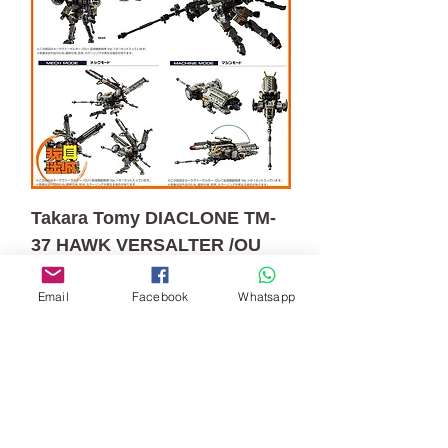
Takara Tomy DIACLONE TM-
37 HAWK VERSALTER /OU
無庫存
預訂
Email
Facebook
Whatsapp