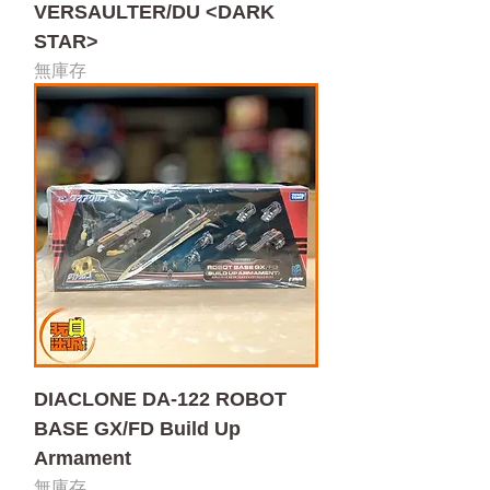
VERSAULTER/DU <DARK
STAR>
無庫存
DIACLONE DA-122 ROBOT
BASE GX/FD Build Up
Armament
無庫存