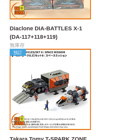
Diaclone DIA-BATTLES X-1
(DA-117+118+119)
無庫存
預訂
Takara Tomy T-SPARK ZONE