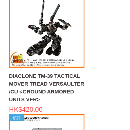
DIACLONE TM-39 TACTICAL
MOVER TREAD VERSAULTER
/CU <GROUND ARMORED
UNITS VER>
價格
HK$420.00
預訂