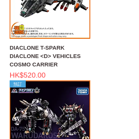
DIACLONE T-SPARK
DIACLONE <D> VEHICLES
COSMO CARRIER
價格
HK$520.00
預訂