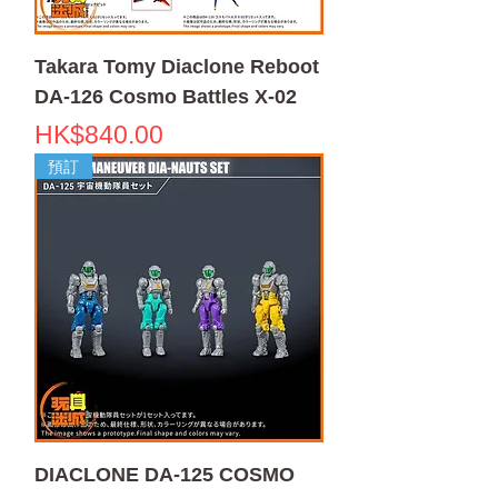
Takara Tomy Diaclone Reboot
DA-126 Cosmo Battles X-02
價格
HK$840.00
預訂
DIACLONE DA-125 COSMO