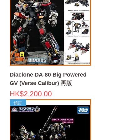
Diaclone DA-80 Big Powered
GV (Verse Calibur) 再版
價格
HK$2,200.00
預訂