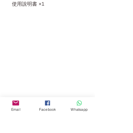
使用說明書 ×1
門市 Shop
地址︰
油麻地彌敦道534-538
現時點
商場2樓275A
Address:
275A, 2/F, Ins Point
Mall,Nathan Road 534-538,
Yau Ma Tei, Hong Kong.
Email
Facebook
Whatsapp
Facebook:
www.facebook.com/toyercityhk