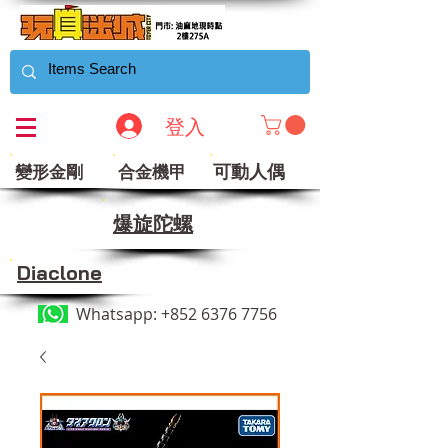
登入
可動人偶
變形金剛
合金機甲
​爆旋陀螺
Diaclone
Whatsapp:
+852 6376 7756