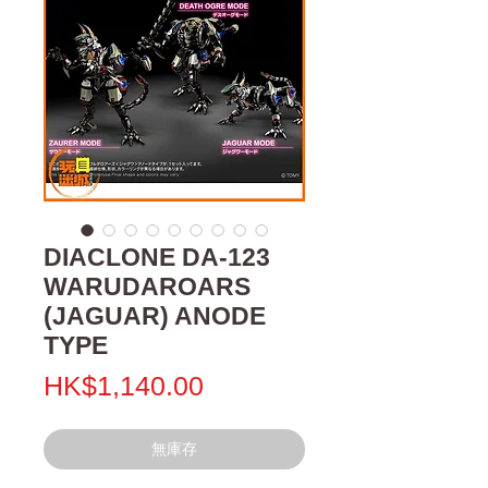
DIACLONE DA-123
WARUDAROARS
(JAGUAR) ANODE
TYPE
價
HK$1,140.00
格
無庫存