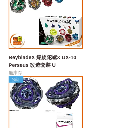
BeybladeX 爆旋陀螺X UX-10
Perseus 改造套裝 U
無庫存
預訂