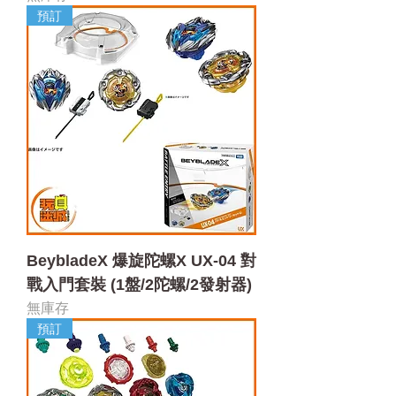
預訂
BeybladeX 爆旋陀螺X UX-04 對
戰入門套裝 (1盤/2陀螺/2發射器)
無庫存
預訂