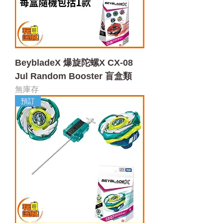
BeybladeX 爆旋陀螺X CX-08
Jul Random Booster 盲盒類
無庫存
預訂