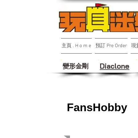
主頁 . H o m e
預訂 Pre Order
現貨
變形金剛
Diaclone
FansHobby