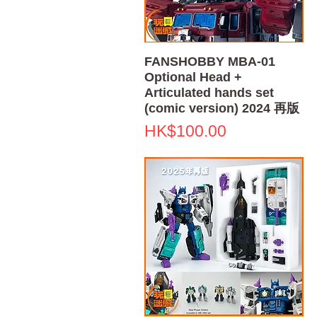
快速瀏覽
FANSHOBBY MBA-01
Optional Head +
Articulated hands set
(comic version) 2024 再版
價格
HK$100.00