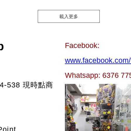
載入更多
p
Facebook:
www.facebook.com/t
Whatsapp: 6376 77
-538
現時點商
Point