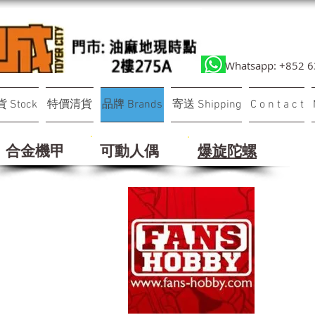
Whatsapp: +852 
 Stock
特價清貨
品牌 Brands
寄送 Shipping
C o n t a c t
合金機甲
可動人偶
​爆旋陀螺