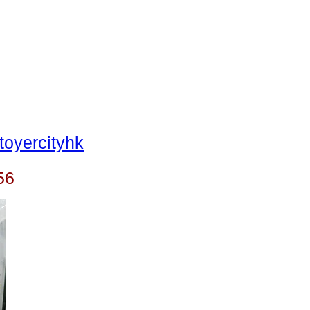
oyercityhk
56