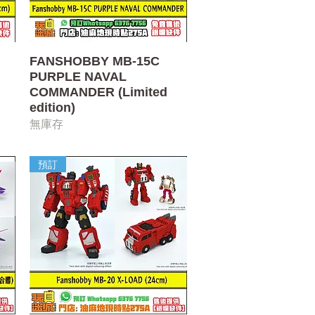
快速瀏覽
FANSHOBBY MB-15C
PURPLE NAVAL
COMMANDER (Limited
edition)
無庫存
預訂