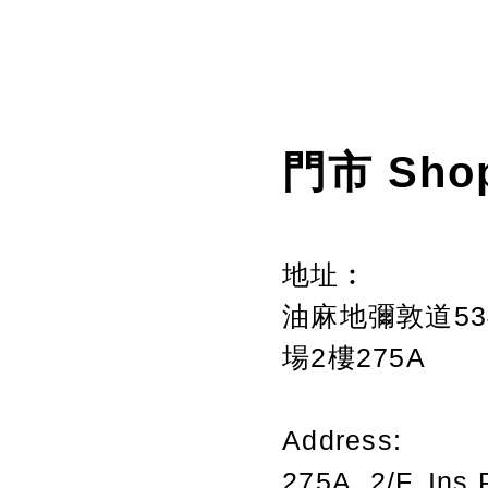
門市 Sho
地址︰
油麻地彌敦道534
場2樓275A
Address:
275A, 2/F, Ins 