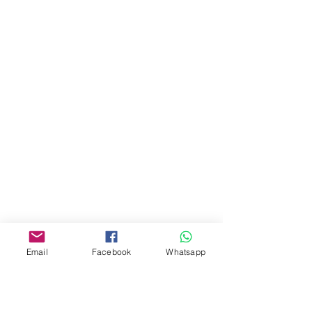
商場2樓275A
Address:
275A, 2/F, Ins Point
Mall,Nathan Road 534-538,
Yau Ma Tei, Hong Kong.
Facebook:
www.facebook.com/toyercityhk
Whatsapp:
6376 7756
Email
Facebook
Whatsapp