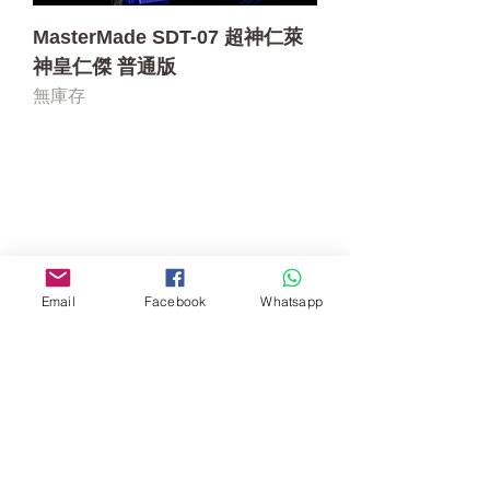
MasterMade SDT-07 超神仁萊
神皇仁傑 普通版
無庫存
門市 Shop
地址︰
油麻地彌敦道534-538
現時點
商場2樓275A
Email
Facebook
Whatsapp
Address:
275A, 2/F, Ins Point
Mall,Nathan Road 534-538,
Yau Ma Tei, Hong Kong.