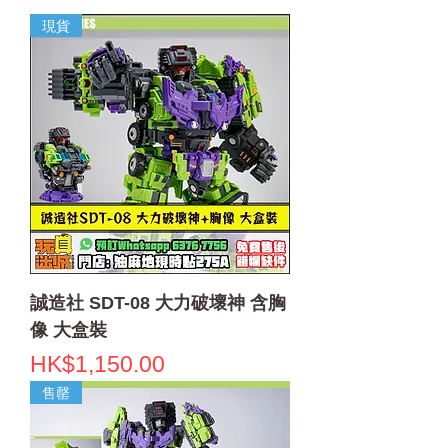
現貨
誠造社 SDT-08 大力破壞神 含胸
像 大盒裝
價格
HK$1,150.00
售罄