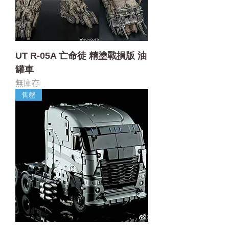
UT R-05A 亡命徒 精塗戰損版 油
罐車
無庫存
售罄