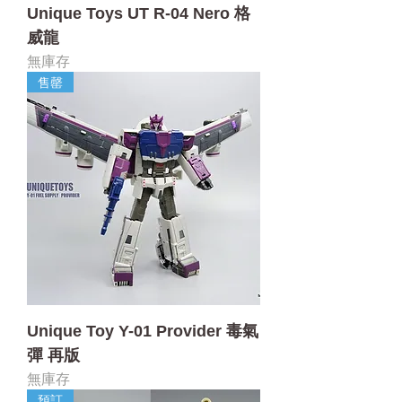
Unique Toys UT R-04 Nero 格
威龍
無庫存
售罄
Unique Toy Y-01 Provider 毒氣
彈 再版
無庫存
預訂