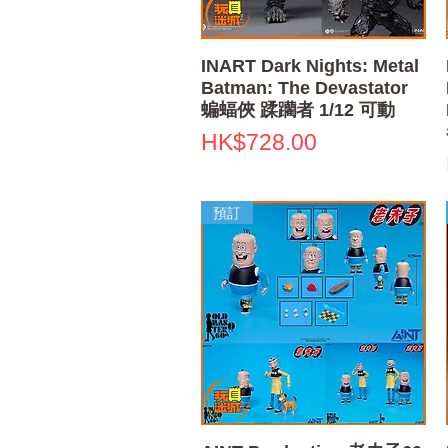
快速瀏覽
INART Dark Nights: Metal
Batman: The Devastator
蝙蝠俠 蹂躪者 1/12 可動
價格
HK$728.00
預訂