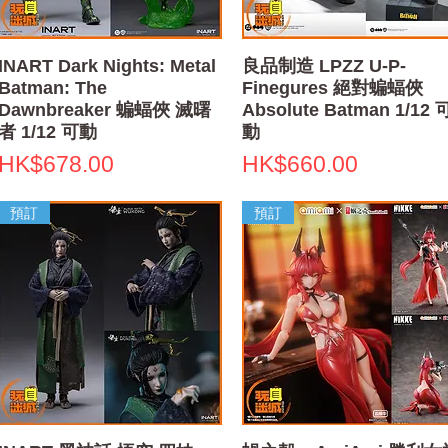
快速瀏覽
快速瀏覽
INART Dark Nights: Metal
良品制造 LPZZ U-P-
Batman: The
Finegures 絕對蝙蝠俠
Dawnbreaker 蝙蝠俠 滅曙
Absolute Batman 1/12 
者 1/12 可動
動
價格
價格
HK$678.00
HK$660.00
預訂
預訂