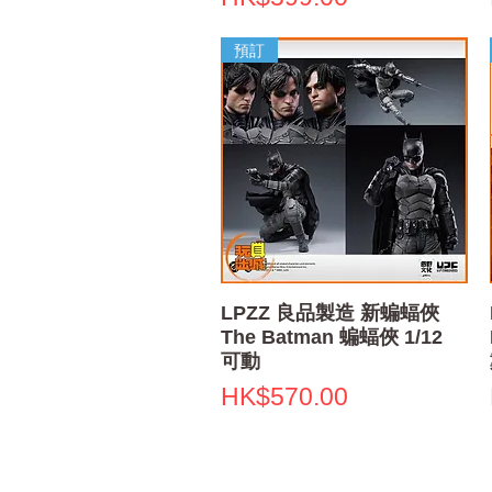
預訂
快速瀏覽
LPZZ 良品製造 新蝙蝠俠
The Batman 蝙蝠俠 1/12
可動
價格
HK$570.00