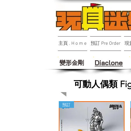
主頁 . H o m e
預訂 Pre Order
現貨
變形金剛
Diaclone
可動人偶類 Fig
預訂