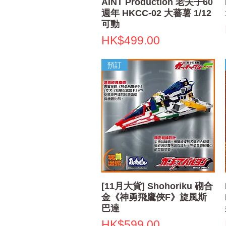
快速瀏覽
AINT Production 老夫子60
週年 HKCC-02 大蕃薯 1/12
可動
價格
HK$499.00
預訂
快速瀏覽
[11月大貨] Shohoriku 砌合
金《神勇飛鷹俠F》旋風斯
巴達
價格
HK$599.00