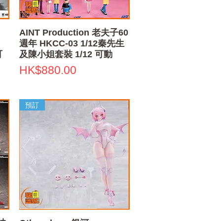
快速瀏覽
AINT Production 老夫子60
週年 HKCC-03 1/12秦先生
可
及陳小姐套裝 1/12 可動
價格
HK$880.00
預訂