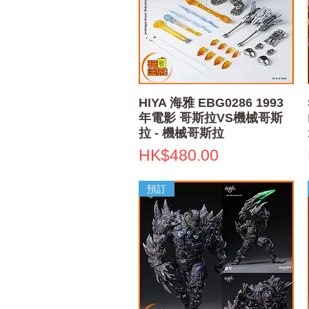
快速瀏覽
HIYA 海雅 EBG0286 1993
年電影 哥斯拉VS機械哥斯
拉 - 機械哥斯拉
價格
HK$480.00
預訂