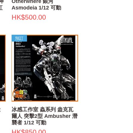
快速瀏覽
神
Otherwhere 銀河
紅
Asmodeia 1/12 可動
價格
HK$500.00
預訂
快速瀏覽
途
冰感工作室 蟲系列 盎克瓦
爾人 突擊2型 Ambusher 潛
襲者 1/12 可動
價格
HK$850.00