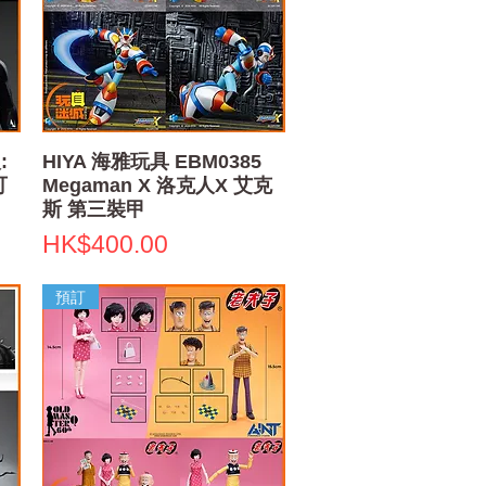
快速瀏覽
:
HIYA 海雅玩具 EBM0385
可
Megaman X 洛克人X 艾克
斯 第三裝甲
價格
HK$400.00
預訂