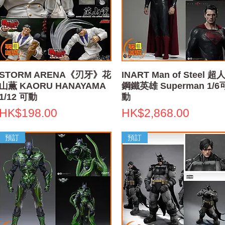
快速瀏覽
快速瀏覽
STORM ARENA《刃牙》花
INART Man of Steel 超人
山薫 KAORU HANAYAMA
鋼鐵英雄 Superman 1/6
1/12 可動
動
價格
價格
HK$198.00
HK$2,868.00
預訂
預訂