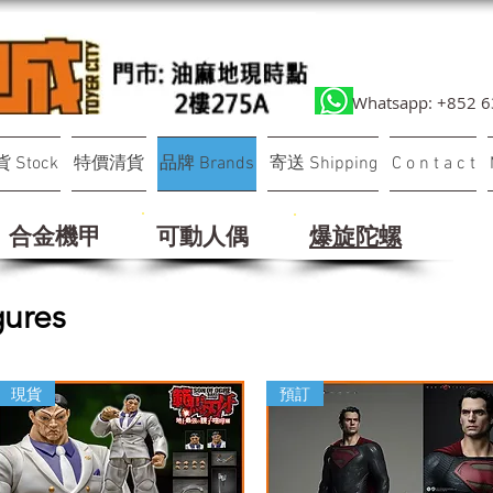
Whatsapp: +852 
 Stock
特價清貨
品牌 Brands
寄送 Shipping
C o n t a c t
合金機甲
可動人偶
​爆旋陀螺
ures
現貨
預訂