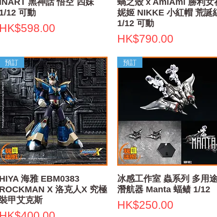
快速瀏覽
快速瀏覽
INART 黑神話 悟空 四妹
蝸之殼 x AmiAmi 勝利女
1/12 可動
妮姬 NIKKE 小紅帽 荒誕
1/12 可動
價格
HK$598.00
價格
HK$790.00
預訂
預訂
快速瀏覽
快速瀏覽
HIYA 海雅 EBM0383
冰感工作室 蟲系列 多用
ROCKMAN X 洛克人X 究極
潛航器 Manta 蝠鲼 1/12
裝甲艾克斯
價格
HK$250.00
價格
HK$400.00