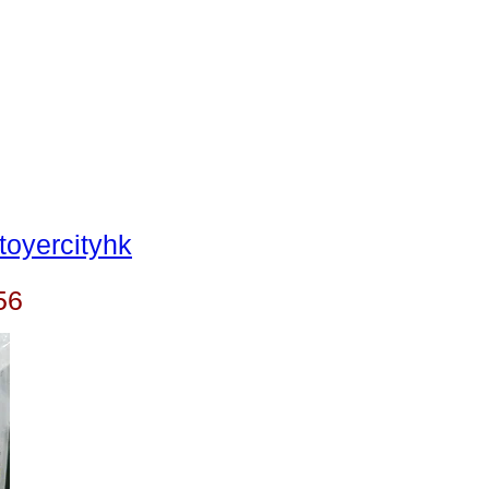
oyercityhk
56