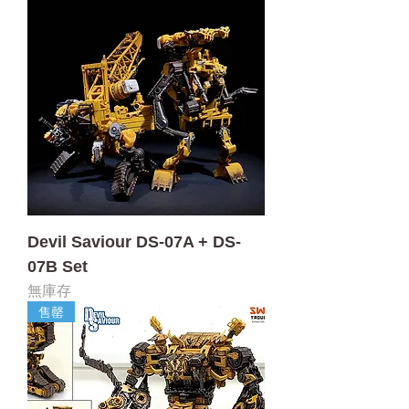
Devil Saviour DS-07A + DS-
07B Set
無庫存
售罄