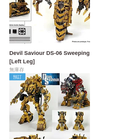
Devil Saviour DS-06 Sweeping
[Left Leg]
無庫存
預訂