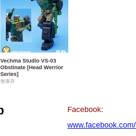
快速瀏覽
Vechma Studio VS-03
Obstinate [Head Werrior
Series]
無庫存
p
Facebook:
www.facebook.com/t