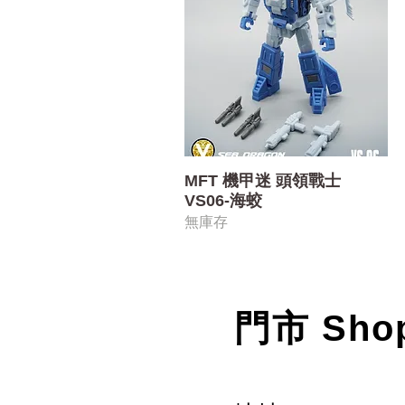
快速瀏覽
MFT 機甲迷 頭領戰士
VS06-海蛟
無庫存
門市 Sho