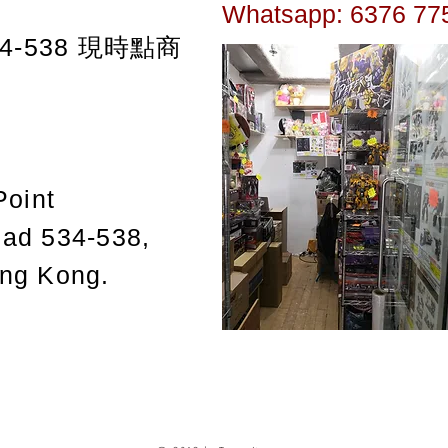
Whatsapp: 6376 77
-538
現時點商
Point
oad 534-538,
ong Kong.