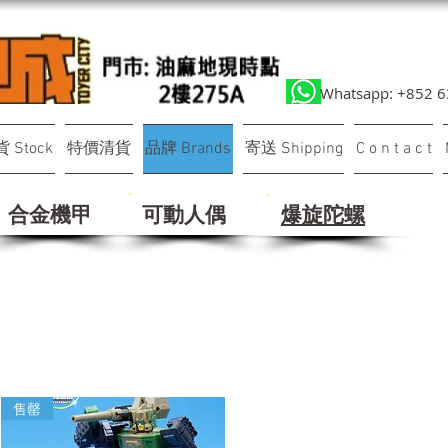
Whatsapp: +852 
 Stock
特價清貨
品牌 Brands
寄送 Shipping
C o n t a c t
合金機甲
可動人偶
​爆旋陀螺
售罄