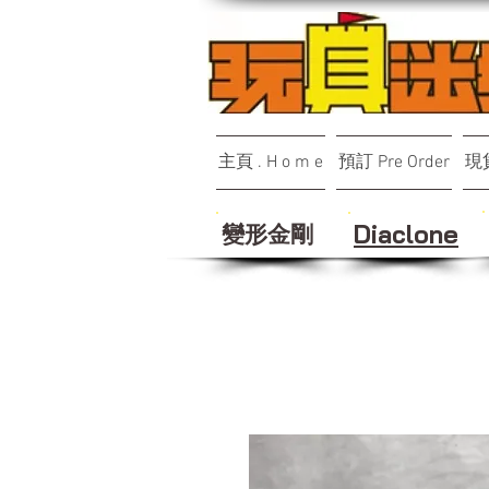
主頁 . H o m e
預訂 Pre Order
現貨
變形金剛
Diaclone