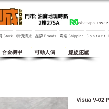
Whatsapp: +852 
 Stock
特價清貨
品牌 Brands
寄送 Shipping
C o n t a c t
合金機甲
可動人偶
​爆旋陀螺
Visua V-02 P