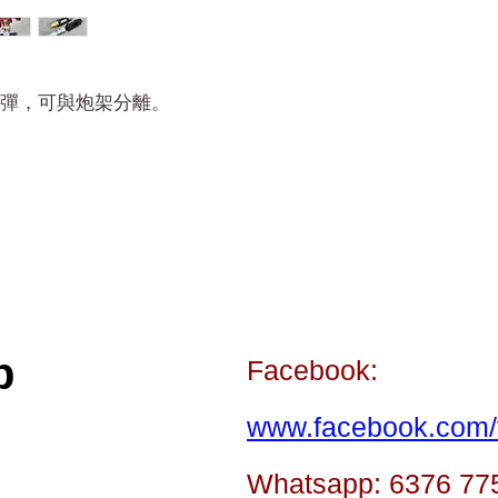
彈，可與炮架分離。
p
Facebook:
www.facebook.com/t
Whatsapp: 6376 77