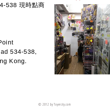
-538
現時點商
Point
oad 534-538,
ong Kong.
© 2012 by Toyercity.com