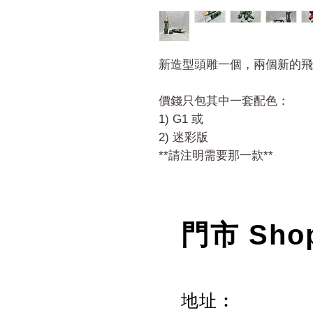
新造型頭雕一個，兩個新的飛
價錢只包其中一套配色：
1) G1 或
2) 迷彩版
**請注明需要那一款**
門市 Sho
地址︰