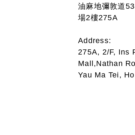
油麻地彌敦道534
場2樓275A
Address:
275A, 2/F, Ins 
Mall,Nathan R
Yau Ma Tei, H