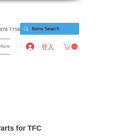
6376 7756
登入
More
arts for TFC