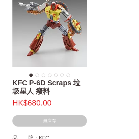
KFC P-6D Scraps 垃
圾星人 癈料
價
HK$680.00
格
無庫存
品 牌：KFC