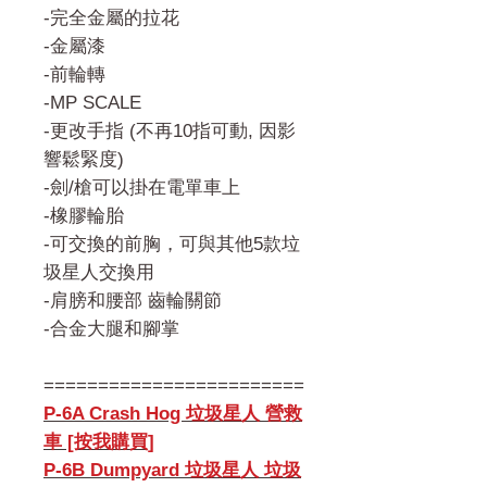
-完全金屬的拉花
-金屬漆
-前輪轉
-MP SCALE
-更改手指 (不再10指可動, 因影
響鬆緊度)
-劍/槍可以掛在電單車上
-橡膠輪胎
-可交換的前胸，可與其他5款垃
圾星人交換用
-肩膀和腰部 齒輪關節
-合金大腿和腳掌
========================
P-6A Crash Hog 垃圾星人 營救
車 [按我購買]
P-6B Dumpyard 垃圾星人 垃圾