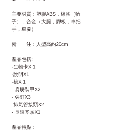
主要材質：塑膠ABS，橡膠（輪
子），合金（大腿，腳板，車把
手，車腳）
備 注：人型高約20cm
產品包括:
-生物卡X 1
-說明X1
-槍X 1
- 肩膀裝甲X2
- 尖釘X3
-排氣管接頭X2
- 長鍊斧頭X1
產品特點：