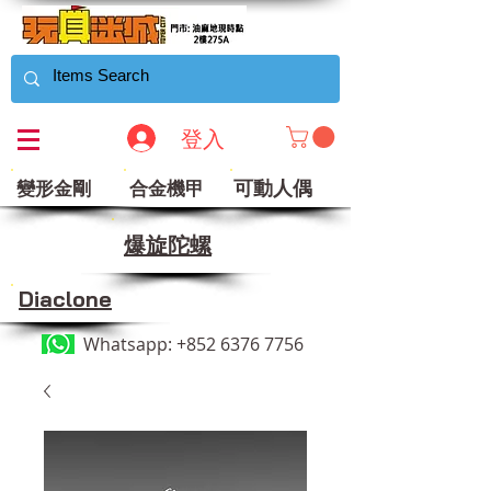
登入
可動人偶
變形金剛
合金機甲
​爆旋陀螺
Diaclone
Whatsapp:
+852 6376 7756