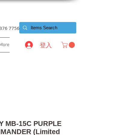
6376 7756
登入
More
 MB-15C PURPLE
MANDER (Limited