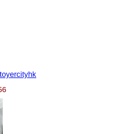
oyercityhk
56