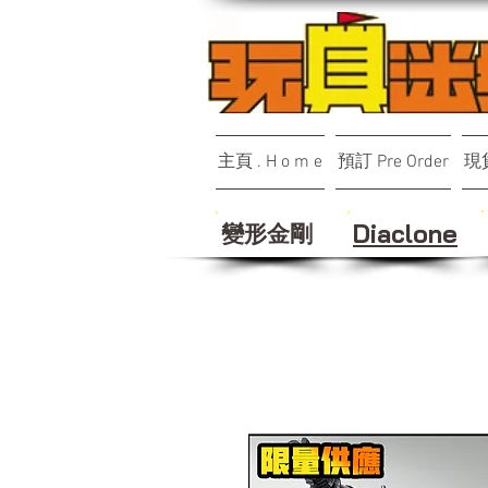
主頁 . H o m e
預訂 Pre Order
現貨
變形金剛
Diaclone