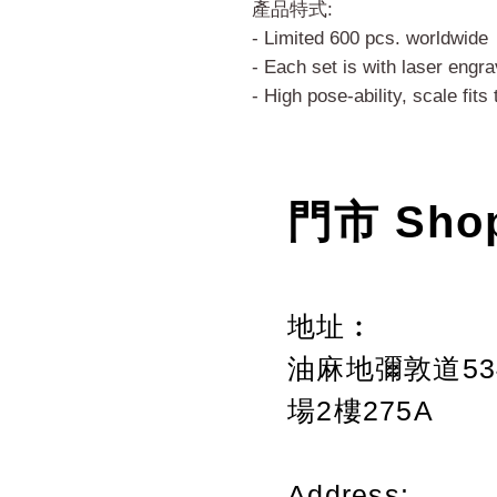
產品特式:
- Limited 600 pcs. worldwide
- Each set is with laser engr
- High pose-ability, scale fits
門市 Sho
地址︰
油麻地彌敦道534
場2樓275A
Address: