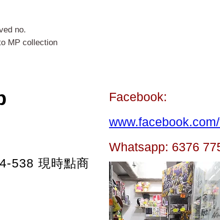
aved no.
 to MP collection
p
Facebook:
www.facebook.com/t
Whatsapp: 6376 77
-538
現時點商