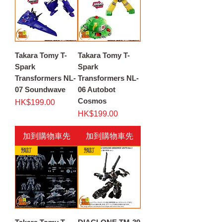
Takara Tomy T-
Takara Tomy T-
Spark
Spark
Transformers NL-
Transformers NL-
07 Soundwave
06 Autobot
Cosmos
價格
HK$199.00
價格
HK$199.00
加到購物車先
加到購物車先
預訂
預訂