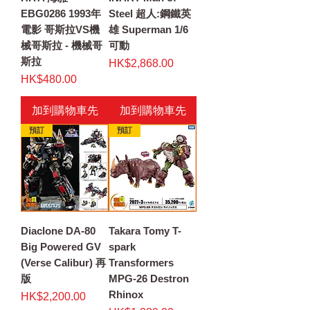
EBG0286 1993年
Steel 超人:鋼鐵英
電影 哥斯拉VS機
雄 Superman 1/6
械哥斯拉 - 機械哥
可動
斯拉
價格
HK$2,868.00
價格
HK$480.00
加到購物車先
加到購物車先
預訂
預訂
Diaclone DA-80
Takara Tomy T-
Big Powered GV
spark
(Verse Calibur) 再
Transformers
版
MPG-26 Destron
Rhinox
價格
HK$2,200.00