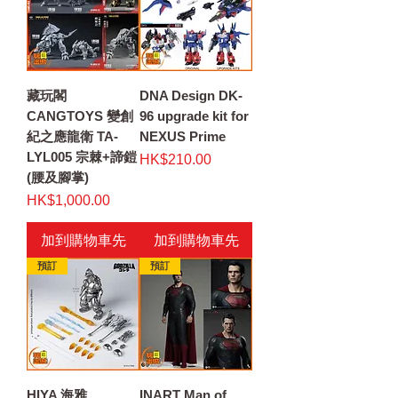
藏玩閣
DNA Design DK-
CANGTOYS 變創
96 upgrade kit for
紀之應龍衛 TA-
NEXUS Prime
LYL005 宗棘+諦鎧
價格
HK$210.00
(腰及腳掌)
價格
HK$1,000.00
加到購物車先
加到購物車先
預訂
預訂
HIYA 海雅
INART Man of