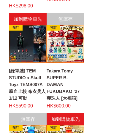
價格
HK$298.00
加到購物車先
無庫存
預訂
預訂
[綠軍裝] TEM
Takara Tomy
STUDIO x Skull
SUPER B-
Toyz TEMS007A
DAMAN
寂血上校 布衣兵人
FUKUBAKO '27
1/12 可動
彈珠人 [大福箱]
價格
價格
HK$590.00
HK$600.00
無庫存
加到購物車先
預訂
預訂