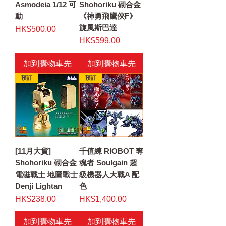
Asmodeia 1/12 可
Shohoriku 砌合金
動
《神勇飛鷹俠F》
旋風斯巴達
價格
HK$500.00
價格
HK$599.00
加到購物車先
加到購物車先
預訂
預訂
[11月大貨]
千值練 RIOBOT 奪
Shohoriku 砌合金
魂者 Soulgain 超
電磁戰士 地圖戰士
級機器人大戰A 配
Denji Lightan
色
價格
價格
HK$238.00
HK$1,400.00
加到購物車先
加到購物車先