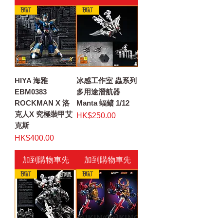
預訂
預訂
HIYA 海雅
冰感工作室 蟲系列
EBM0383
多用途潛航器
ROCKMAN X 洛
Manta 蝠鲼 1/12
克人X 究極裝甲艾
價格
HK$250.00
克斯
價格
HK$400.00
加到購物車先
加到購物車先
預訂
預訂