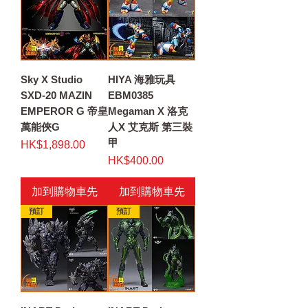
Sky X Studio
HIYA 海雅玩具
SXD-20 MAZIN
EBM0385
EMPEROR G 帝皇
Megaman X 洛克
萬能俠G
人X 艾克斯 第三裝
甲
價格
HK$1,898.00
價格
HK$400.00
加到購物車先
加到購物車先
預訂
預訂