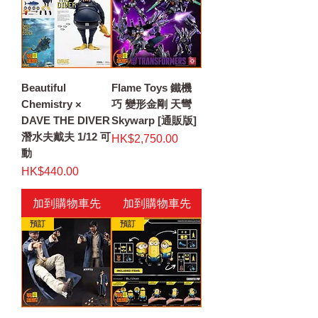
Beautiful
Flame Toys 鐵機
Chemistry ×
巧 變形金剛 天彎
DAVE THE DIVER
Skywarp [通販版]
潛水夫戴夫 1/12 可
價格
HK$2,750.00
動
價格
HK$440.00
加到購物車先
加到購物車先
預訂
預訂