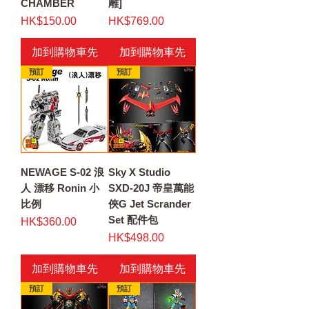
CHAMBER
雕]
價格
價格
HK$150.00
HK$769.00
加到購物車先
加到購物車先
預訂
預訂
NEWAGE S-02 浪
Sky X Studio
人 漂移 Ronin 小
SXD-20J 帝皇萬能
比例
俠G Jet Scrander
Set 配件包
價格
HK$360.00
價格
HK$498.00
加到購物車先
加到購物車先
預訂
預訂