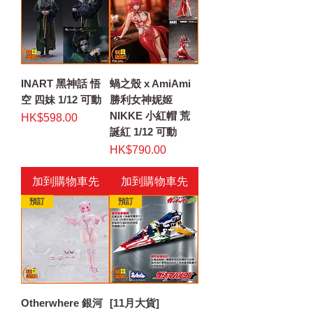
INART 黑神話 悟
蝸之殼 x AmiAmi
空 四妹 1/12 可動
勝利女神妮姬
NIKKE 小紅帽 荒
價格
HK$598.00
誕紅 1/12 可動
價格
HK$790.00
加到購物車先
加到購物車先
預訂
預訂
Otherwhere 銀河
[11月大貨]