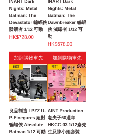
INART Dark
INART Dark
Nights: Metal
Nights: Metal
Batman: The
Batman: The
Devastator 蝙蝠俠
Dawnbreaker 蝙蝠
蹂躪者 1/12 可動
俠 滅曙者 1/12 可
動
價格
HK$728.00
價格
HK$678.00
加到購物車先
加到購物車先
預訂
預訂
良品制造 LPZZ U-
AINT Production
P-Finegures 絕對
老夫子60週年
蝙蝠俠 Absolute
HKCC-03 1/12秦先
Batman 1/12 可動
生及陳小姐套裝