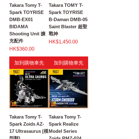
Takara Tomy T-
Takara TOMY T-
Spark TOYRISE
Spark TOYRISE
DMB-EX01
B-Daman DMB-05
BIDAMA
Saint Blaster 超聖
Shooting Unit 擴
戰神
充配件
價格
HK$1,450.00
價格
HK$360.00
加到購物車先
加到購物車先
預訂
預訂
Takara Tomy T-
Takara Tomy T-
Spark Zoids AZ-
Spark Realize
17 Ultrasaurus [模
Model Series
型類]
Zoids RMZ-024