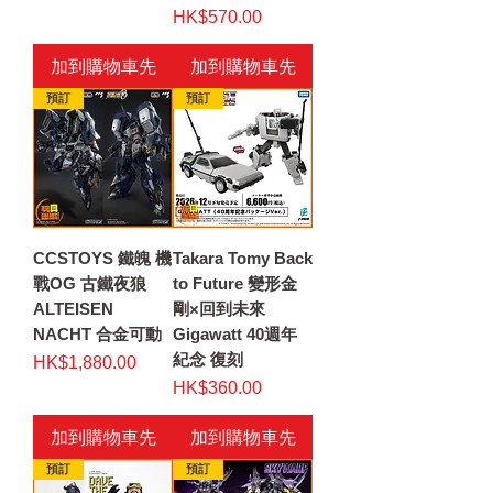
價格
HK$570.00
加到購物車先
加到購物車先
預訂
預訂
CCSTOYS 鐵魄 機
Takara Tomy Back
戰OG 古鐵夜狼
to Future 變形金
ALTEISEN
剛×回到未來
NACHT 合金可動
Gigawatt 40週年
紀念 復刻
價格
HK$1,880.00
價格
HK$360.00
加到購物車先
加到購物車先
預訂
預訂