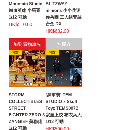
Mountain Studio
BLITZWAY
鐵血英雄 小馬哥
minions 小小兵迷
1/12 可動
你兵團 三人組套裝
合金 DX
價格
HK$510.00
價格
HK$632.00
加到購物車先
無庫存
預訂
預訂
STORM
[黑軍裝] TEM
COLLECTIBLES
STUDIO x Skull
STREET
Toyz TEMS007B
FIGHTER ZERO 3
寂血上校 布衣兵人
ZANGIEF 蘇聯佬
1/12 可動
1/12 可動
價格
HK$590.00