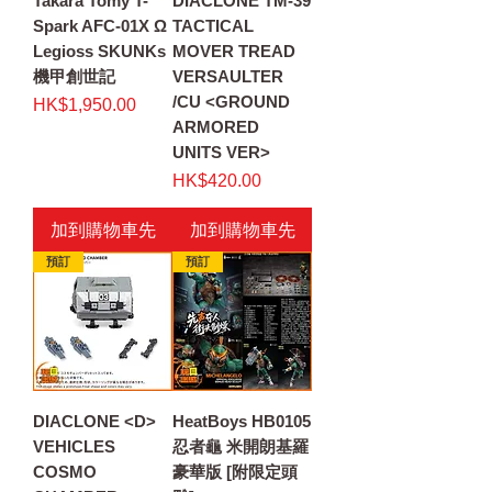
Takara Tomy T-
DIACLONE TM-39
Spark AFC-01X Ω
TACTICAL
Legioss SKUNKs
MOVER TREAD
機甲創世記
VERSAULTER
/CU <GROUND
價格
HK$1,950.00
ARMORED
UNITS VER>
價格
HK$420.00
加到購物車先
加到購物車先
預訂
預訂
DIACLONE <D>
HeatBoys HB0105
VEHICLES
忍者龜 米開朗基羅
COSMO
豪華版 [附限定頭