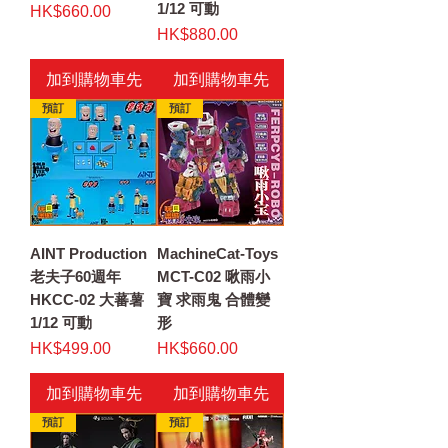
1/12 可動
價格
HK$660.00
價格
HK$880.00
加到購物車先
加到購物車先
預訂
預訂
AINT Production
MachineCat-Toys
老夫子60週年
MCT-C02 啾雨小
HKCC-02 大蕃薯
寶 求雨鬼 合體變
1/12 可動
形
價格
價格
HK$499.00
HK$660.00
加到購物車先
加到購物車先
預訂
預訂