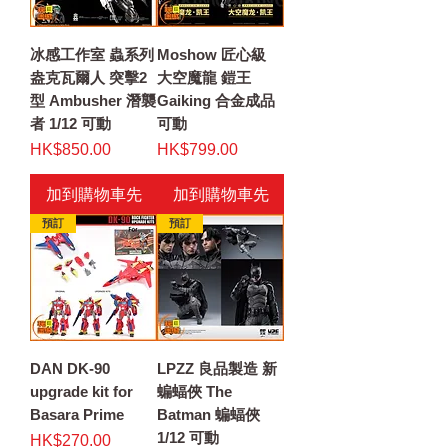
冰感工作室 蟲系列
Moshow 匠心級
盎克瓦爾人 突擊2
大空魔龍 鎧王
型 Ambusher 潛襲
Gaiking 合金成品
者 1/12 可動
可動
價格
價格
HK$850.00
HK$799.00
加到購物車先
加到購物車先
預訂
預訂
DAN DK-90
LPZZ 良品製造 新
upgrade kit for
蝙蝠俠 The
Basara Prime
Batman 蝙蝠俠
1/12 可動
價格
HK$270.00