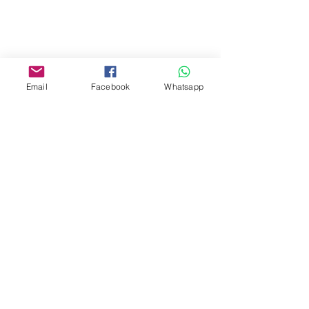
Yau Ma Tei, Hong Kong.
Facebook:
www.facebook.com/toyercityhk
Email
Facebook
Whatsapp
Whatsapp:
6376 7756