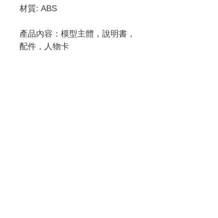
材質: ABS
產品內容：模型主體，說明書，
配件，人物卡
門市 Shop
地址︰
油麻地彌敦道534-538
現時點
商場2樓275A
Address:
275A, 2/F, Ins Point
Mall,Nathan Road 534-538,