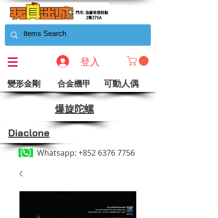
登入
可動人偶
變形金剛
合金機甲
​爆旋陀螺
Diaclone
Whatsapp:
+852 6376 7756