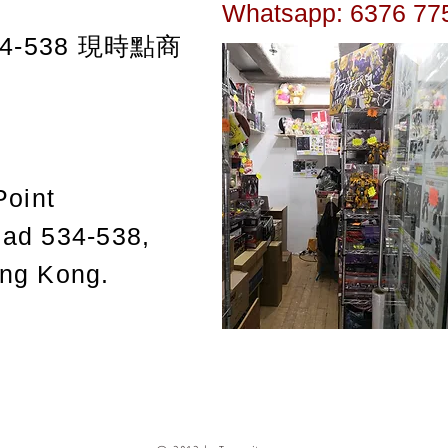
Whatsapp: 6376 77
-538
現時點商
Point
oad 534-538,
ong Kong.