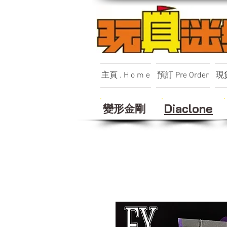
主頁 . H o m e
預訂 Pre Order
現貨
變形金剛
Diaclone