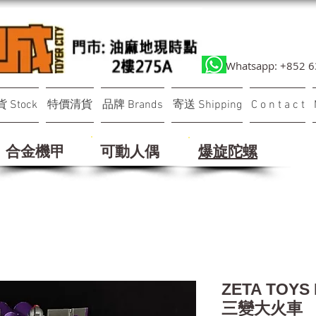
Whatsapp: +852 
 Stock
特價清貨
品牌 Brands
寄送 Shipping
C o n t a c t
合金機甲
可動人偶
​爆旋陀螺
ZETA TOYS
三變大火車