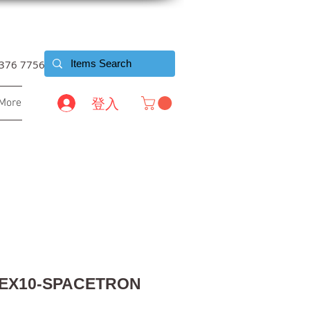
6376 7756
登入
More
 EX10-SPACETRON