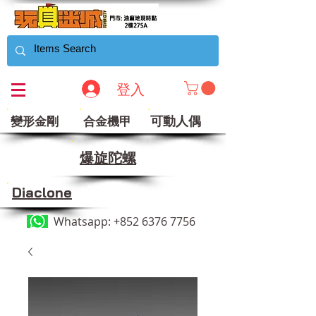
登入
可動人偶
變形金剛
合金機甲
​爆旋陀螺
Diaclone
Whatsapp:
+852 6376 7756