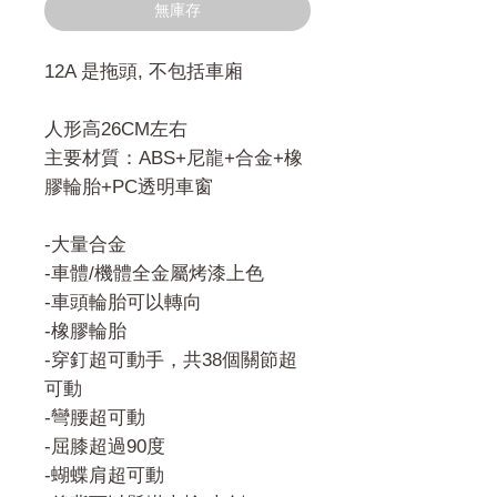
無庫存
12A 是拖頭, 不包括車廂
人形高26CM左右
主要材質：ABS+尼龍+合金+橡
膠輪胎+PC透明車窗
-大量合金
-車體/機體全金屬烤漆上色
-車頭輪胎可以轉向
-橡膠輪胎
-穿釘超可動手，共38個關節超
可動
-彎腰超可動
-屈膝超過90度
-蝴蝶肩超可動