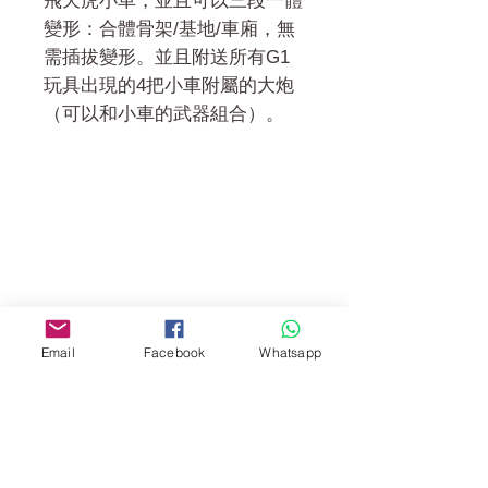
飛天虎小車，並且可以三段一體
變形：合體骨架/基地/車廂，無
需插拔變形。並且附送所有G1
玩具出現的4把小車附屬的大炮
（可以和小車的武器組合）。
門市 Shop
地址︰
油麻地彌敦道534-538
現時點
Email
Facebook
Whatsapp
商場2樓275A
Address:
275A, 2/F, Ins Point