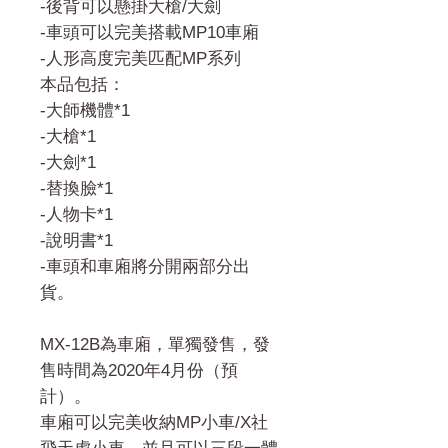
-後背可以懸掛大槍/大劍
-車頭可以完美搭載MP10車廂
-人形高度完美匹配MP系列
本品包括：
-大師機體*1
-大槍*1
-大劍*1
-替換臉*1
-人物卡*1
-說明書*1
-車頭和車廂將分開兩部分出
貨。
MX-12B為車廂，單獨發售，發
售時間為2020年4月份（預
計）。
車廂可以完美收納MP小車/X社