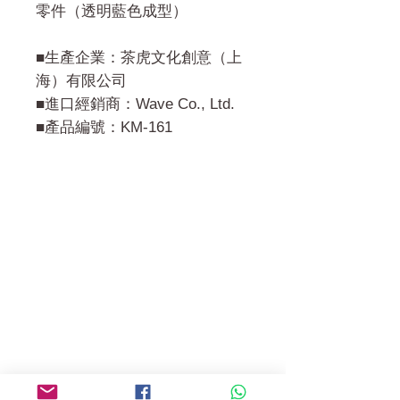
零件（透明藍色成型）
■生產企業：茶虎文化創意（上
海）有限公司
■進口經銷商：Wave Co., Ltd.
■產品編號：KM-161
門市 Shop
地址︰
油麻地彌敦道534-538
現時點
商場2樓275A
Address:
275A, 2/F, Ins Point