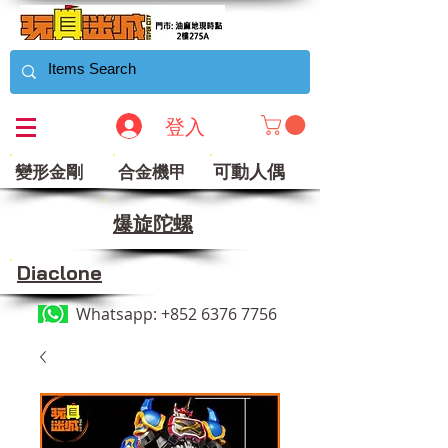
登入
可動人偶
變形金剛
合金機甲
​爆旋陀螺
Diaclone
Whatsapp:
+852 6376 7756