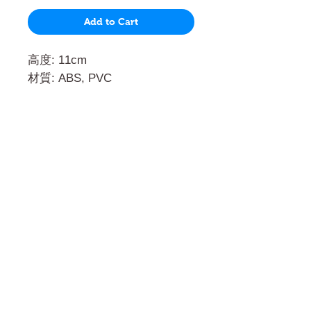
Add to Cart
高度: 11cm
材質: ABS, PVC
門市 Shop
地址︰
油麻地彌敦道534-538
現時點
商場2樓275A
Address:
275A, 2/F, Ins Point
Mall,Nathan Road 534-538,