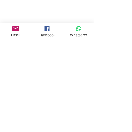
Yau Ma Tei, Hong Kong.
Facebook:
www.facebook.com/toyercityhk
Email
Facebook
Whatsapp
Whatsapp:
6376 7756