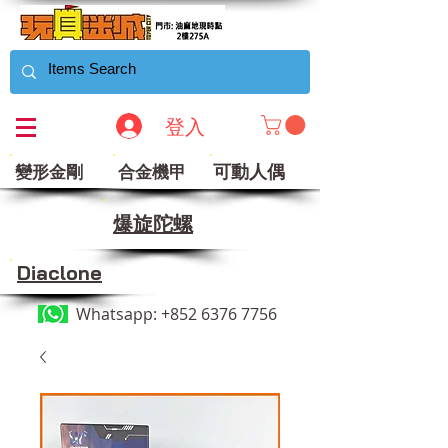
登入
可動人偶
變形金剛
合金機甲
​爆旋陀螺
Diaclone
Whatsapp:
+852 6376 7756