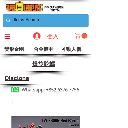
登入
可動人偶
變形金剛
合金機甲
​爆旋陀螺
Diaclone
Whatsapp:
+852 6376 7756