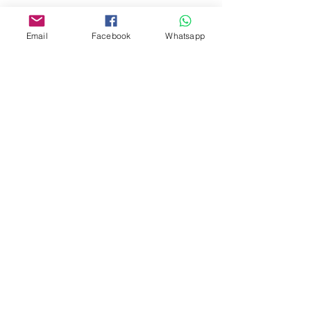
www.facebook.com/toyercityhk
Whatsapp:
6376 7756
Email
Facebook
Whatsapp