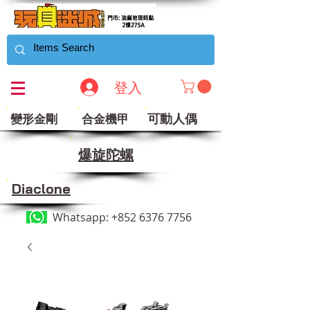
登入
可動人偶
變形金剛
合金機甲
​爆旋陀螺
Diaclone
Whatsapp:
+852 6376 7756