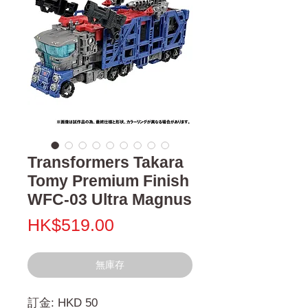
Transformers Takara
Tomy Premium Finish
WFC-03 Ultra Magnus
價
HK$519.00
格
無庫存
訂金: HKD 50