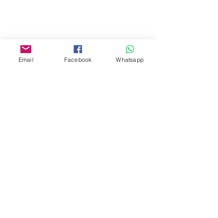
Yau Ma Tei, Hong Kong.
Facebook:
www.facebook.com/toyercityhk
Email
Facebook
Whatsapp
Whatsapp:
6376 7756