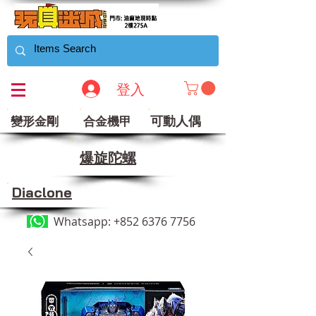
登入
可動人偶
變形金剛
合金機甲
​爆旋陀螺
Diaclone
Whatsapp:
+852 6376 7756