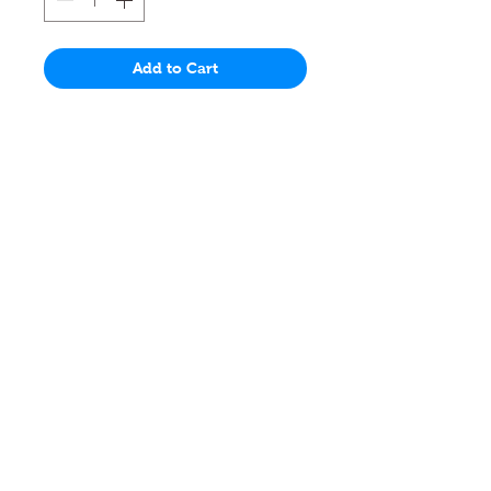
格
Add to Cart
門市 Shop
地址︰
油麻地彌敦道534-538
現時點
商場2樓275A
Address:
275A, 2/F, Ins Point
Mall,Nathan Road 534-538,