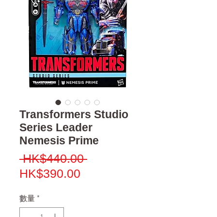
Transformers Studio
Series Leader
Nemesis Prime
一
 HK$440.00 
促
般
HK$390.00
銷
價
數量
*
價
格