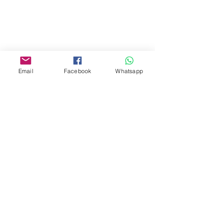
Mall,Nathan Road 534-538,
Yau Ma Tei, Hong Kong.
Facebook:
www.facebook.com/toyercityhk
Email
Facebook
Whatsapp
Whatsapp:
6376 7756