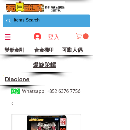
登入
可動人偶
變形金剛
合金機甲
​爆旋陀螺
Diaclone
Whatsapp:
+852 6376 7756