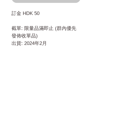
訂金 HDK 50
截單: 限量品滿即止 (群內優先
發佈收單品)
出貨: 2024年2月
門市 Shop
地址︰
油麻地彌敦道534-538
現時點
商場2樓275A
Address:
275A, 2/F, Ins Point