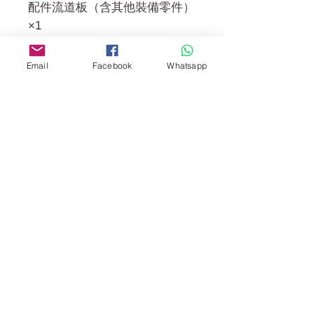
配件流道板（含其他裝備零件）
×1
收納文件夾 ×1
劇情資料卡（Story Sheet） ×1
Email
Facebook
Whatsapp
規格資料卡（Spec Sheet） ×1
標題貼紙 ×1
說明書 ×1
門市 Shop
地址︰
油麻地彌敦道534-538
現時點
商場2樓275A
Address: