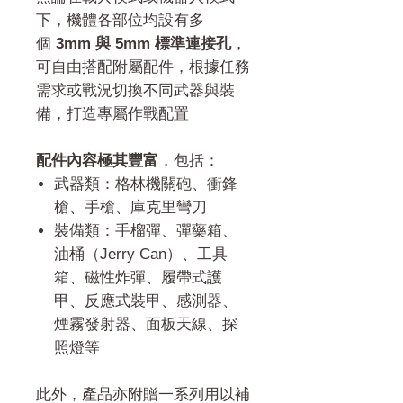
下，機體各部位均設有多
個
3mm 與 5mm 標準連接孔
，
可自由搭配附屬配件，根據任務
需求或戰況切換不同武器與裝
備，打造專屬作戰配置
配件內容極其豐富
，包括：
武器類：格林機關砲、衝鋒
槍、手槍、庫克里彎刀
裝備類：手榴彈、彈藥箱、
油桶（Jerry Can）、工具
箱、磁性炸彈、履帶式護
甲、反應式裝甲、感測器、
煙霧發射器、面板天線、探
照燈等
此外，產品亦附贈一系列用以補