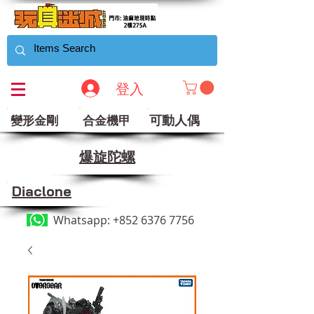
登入
可動人偶
變形金剛
合金機甲
​爆旋陀螺
Diaclone
Whatsapp:
+852 6376 7756