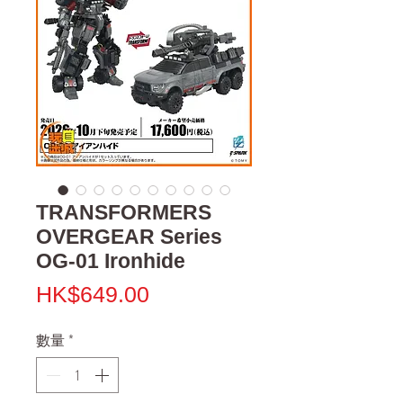
TRANSFORMERS
OVERGEAR Series
OG-01 Ironhide
價
HK$649.00
格
數量
*