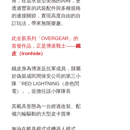
角，在追求造型美感的同時，更
透過豐富的武裝配件與多種規格
的連接關節，實現高度自由的自
訂玩法，帶來無限樂趣。
此全新系列「OVERGEAR」的
首發作品，正是博派戰士——
鐵
皮（Ironhide）
鐵皮身為博派反抗軍成員，隸屬
於偽裝成民間保安公司的第三小
隊「RED LIGHTNING（赤色閃
電）」，並擔任該小隊隊長
其載具形態為一台經過改裝、配
備六輪驅動的大型皮卡貨車
無論在載具模式或機器人模式