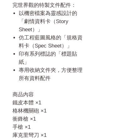
完世界觀的特製文件配件：
以機密檔案為靈感設計的
「劇情資料卡（Story
Sheet）」
仿工程藍圖風格的「規格資
料卡（Spec Sheet）」
印有系列標誌的「標題貼
紙」
專用收納文件夾，方便整理
所有資料配件
商品內容
鐵皮本體 ×1
格林機關砲 ×1
衝鋒槍 ×1
手槍 ×1
庫克里彎刀 ×1