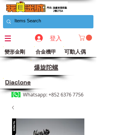
登入
可動人偶
變形金剛
合金機甲
​爆旋陀螺
Diaclone
Whatsapp:
+852 6376 7756