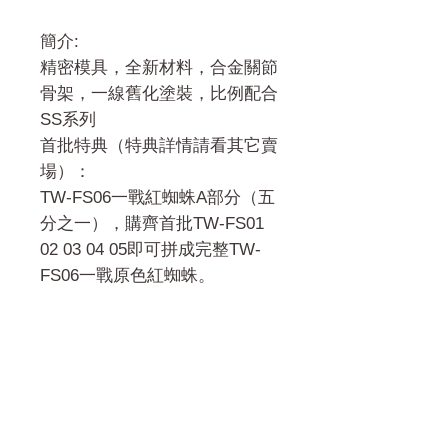
簡介:
精密模具，全新材料，合金關節
骨架，一線舊化塗裝，比例配合
SS系列
首批特典（特典詳情請看其它賣
場）：
TW-FS06一戰紅蜘蛛A部分（五
分之一），購齊首批TW-FS01
02 03 04 05即可拼成完整TW-
FS06一戰原色紅蜘蛛。
門市 Shop
地址︰