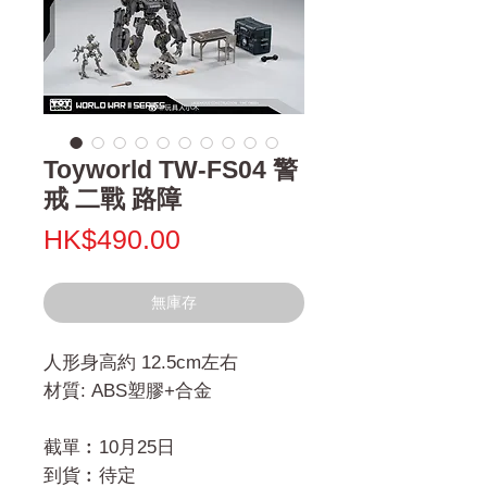
Toyworld TW-FS04 警
戒 二戰 路障
價
HK$490.00
格
無庫存
人形身高約 12.5cm左右
材質: ABS塑膠+合金
截單︰10月25日
到貨︰待定