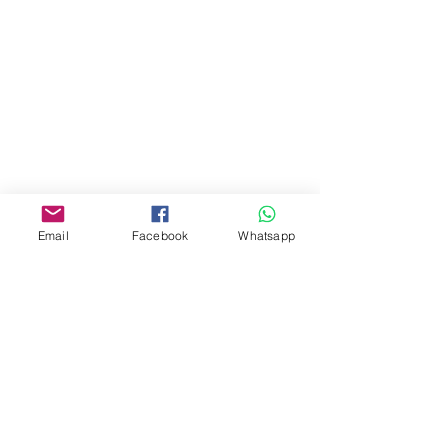
油麻地彌敦道534-538
現時點
商場2樓275A
Address:
275A, 2/F, Ins Point
Mall,Nathan Road 534-538,
Yau Ma Tei, Hong Kong.
Facebook:
Email
Facebook
Whatsapp
www.facebook.com/toyercityhk
Whatsapp:
6376 7756