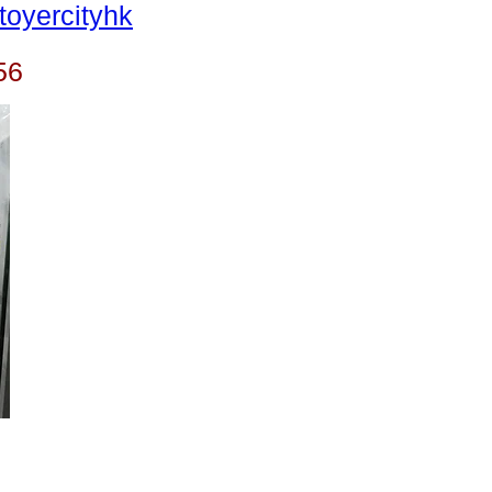
oyercityhk
56