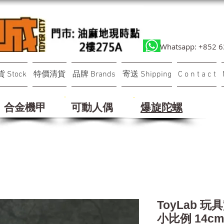
Whatsapp: +852 
 Stock
特價清貨
品牌 Brands
寄送 Shipping
C o n t a c t
合金機甲
可動人偶
​爆旋陀螺
ToyLab 玩
小比例 14cm