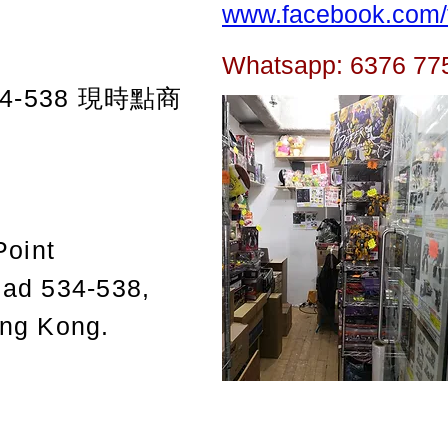
www.facebook.com/t
Whatsapp: 6376 77
-538
現時點商
Point
oad 534-538,
ong Kong.