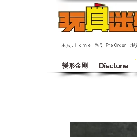
主頁 . H o m e
預訂 Pre Order
現貨
變形金剛
Diaclone