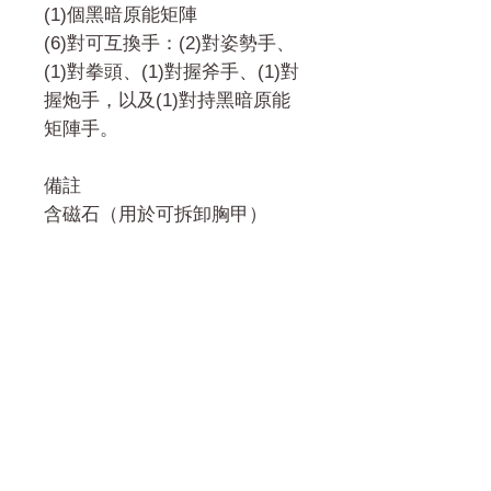
(1)個黑暗原能矩陣
(6)對可互換手：(2)對姿勢手、
(1)對拳頭、(1)對握斧手、(1)對
握炮手，以及(1)對持黑暗原能
矩陣手。
備註
含磁石（用於可拆卸胸甲）
門市 Shop
地址︰
油麻地彌敦道534-538
現時點