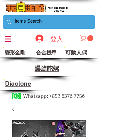
登入
可動人偶
變形金剛
合金機甲
​爆旋陀螺
Diaclone
Whatsapp:
+852 6376 7756