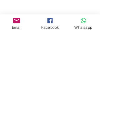
商場2樓275A
Address:
Email
Facebook
Whatsapp
275A, 2/F, Ins Point
Mall,Nathan Road 534-538,
Yau Ma Tei, Hong Kong.
Facebook:
www.facebook.com/toyercityhk
Whatsapp:
6376 7756