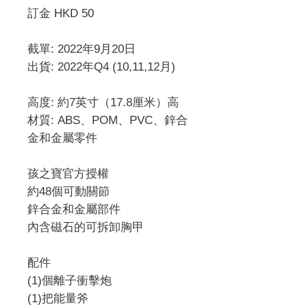
訂金 HKD 50
截單: 2022年9月20日
出貨: 2022年Q4 (10,11,12月)
高度: 約7英寸（17.8厘米）高
材質: ABS、POM、PVC、鋅合
金和金屬零件
孩之寶官方授權
約48個可動關節
鋅合金和金屬部件
內含磁石的可拆卸胸甲
配件
(1)個離子衝擊炮
(1)把能量斧