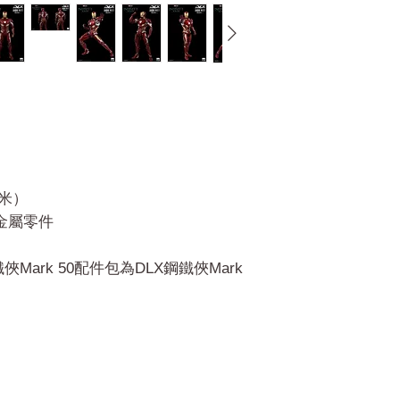
厘米）
和金屬零件
鋼鐵俠Mark 50配件包為DLX鋼鐵俠Mark