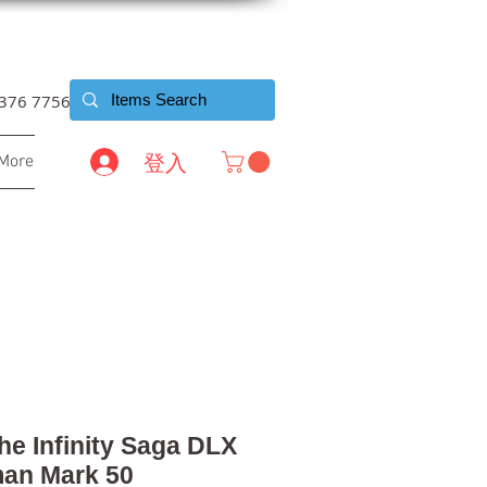
6376 7756
登入
More
he Infinity Saga DLX
an Mark 50