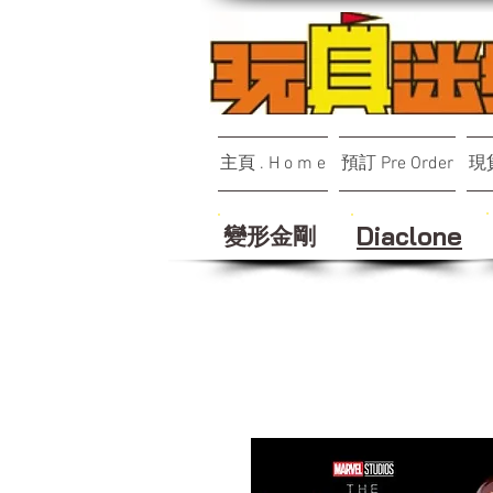
主頁 . H o m e
預訂 Pre Order
現貨
變形金剛
Diaclone