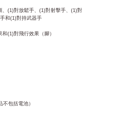
頭、(1)對放鬆手、(1)對射擊手、(1)對
和(1)對持武器手
效果和(1)對飛行效果（腳）
產品不包括電池）