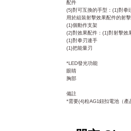
配件
(5)對可互換的手型：(1)對拳
用於組裝射擊效果配件的射擊手
(1)個動作支架
(2)對效果配件：(1)對射擊
(1)對拳刃連手
(1)把能量刃
*LED發光功能
眼睛
胸部
備註
*需要(4)粒AG1鈕扣電池（