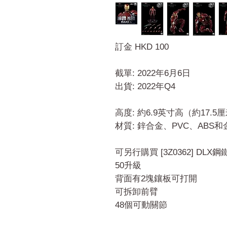
訂金 HKD 100
截單: 2022年6月6日
出貨: 2022年Q4
高度: 約6.9英寸高（約17.5
材質: 鋅合金、PVC、ABS
可另行購買 [3Z0362] DLX
50升級
背面有2塊鑲板可打開
可拆卸前臂
48個可動關節