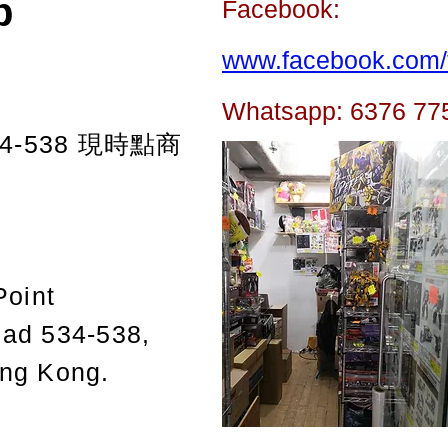
p
Facebook:
www.facebook.com/t
Whatsapp: 6376 77
-538
現時點商
Point
oad 534-538,
ong Kong.