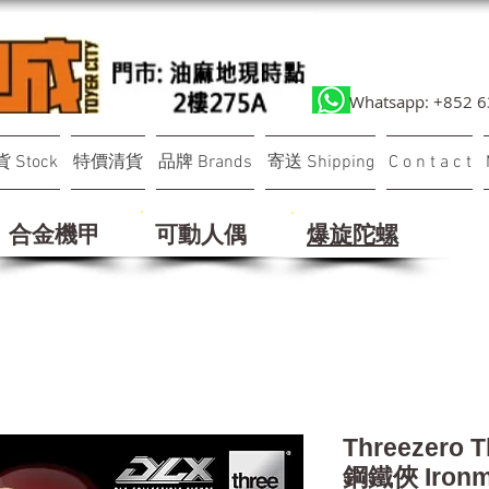
Whatsapp: +852 
 Stock
特價清貨
品牌 Brands
寄送 Shipping
C o n t a c t
合金機甲
可動人偶
​爆旋陀螺
Threezero T
鋼鐵俠 Ironm