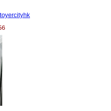
oyercityhk
56