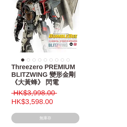
Threezero PREMIUM
BLITZWING 變形金剛
《大黃蜂》 閃電
一
 HK$3,998.00 
促
般
HK$3,598.00
銷
價
價
格
無庫存