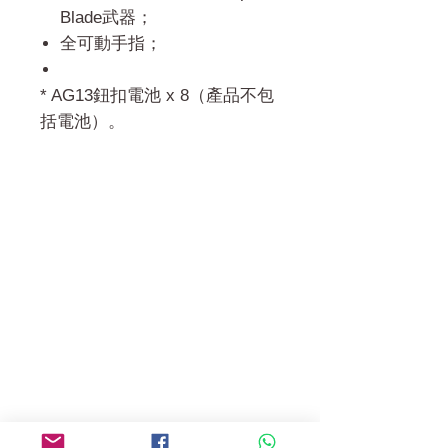
Blade武器；
全可動手指；
* AG13鈕扣電池 x 8（產品不包
括電池）。
門市 Shop
地址︰
油麻地彌敦道534-538
現時點
商場2樓275A
Address:
275A, 2/F, Ins Point