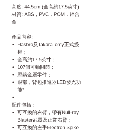
格
高度: 44.5cm (全高約17.5英寸)
材質: ABS，PVC，POM，鋅合
金
產品內容:
Hasbro及TakaraTomy正式授
權；
全高約17.5英寸；
107個可動關節；
壓鑄金屬零件；
眼部，背包推進器LED發光功
能*
配件包括：
可互換的右臂，帶有Null-ray
Blaster武器及正常右臂；
可互換的左手Electron Spike