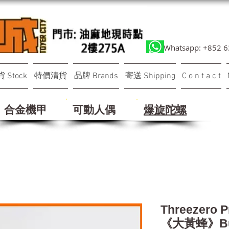
Whatsapp: +852 
 Stock
特價清貨
品牌 Brands
寄送 Shipping
C o n t a c t
合金機甲
可動人偶
​爆旋陀螺
Threezero
《大黃蜂》Bu