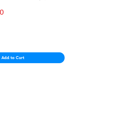
價
0
格
Add to Cart