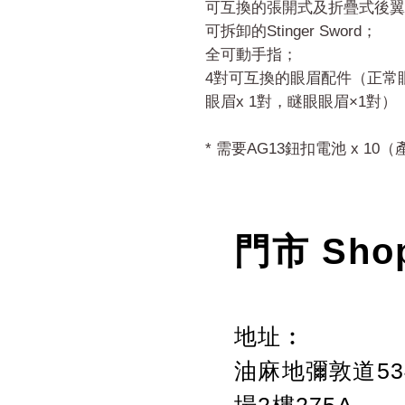
可互換的張開式及折疊式後翼
可拆卸的Stinger Sword；
全可動手指；
4對可互換的眼眉配件（正常眼
眼眉x 1對，瞇眼眼眉×1對）
* 需要AG13鈕扣電池 x 1
門市 Sho
地址︰
油麻地彌敦道534
場2樓275A