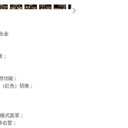
鋅合金
授權；
D亮燈功能；
（紅色）切換；
模式面罩；
及標準右臂；