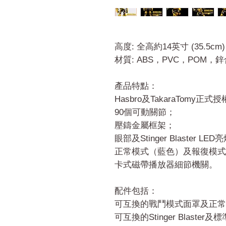
高度: 全高約14英寸 (35.5cm)
材質: ABS，PVC，POM，
產品特點：
Hasbro及TakaraTomy正式
90個可動關節；
壓鑄金屬框架；
眼部及Stinger Blaster LE
正常模式（藍色）及報復模式
卡式磁帶播放器細節機關。
配件包括：
可互換的戰鬥模式面罩及正常
可互換的Stinger Blaster