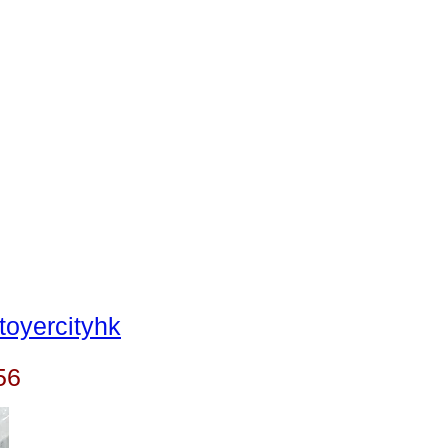
oyercityhk
56