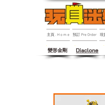
主頁 . H o m e
預訂 Pre Order
現貨
變形金剛
Diaclone