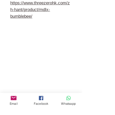
https://www.threezerohk.com/z
h-hant/product/mdlx-
bumblebee/
門市 Shop
地址︰
油麻地彌敦道534-538
現時點
商場2樓275A
Address:
275A, 2/F, Ins Point
Mall,Nathan Road 534-538,
Email
Facebook
Whatsapp
Yau Ma Tei, Hong Kong.