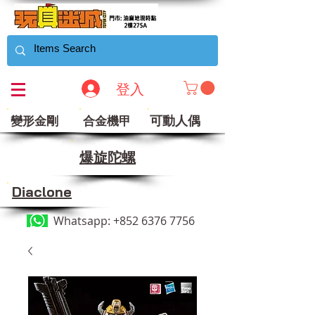
登入
可動人偶
變形金剛
合金機甲
​爆旋陀螺
Diaclone
Whatsapp:
+852 6376 7756