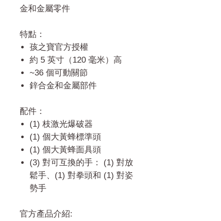
金和金屬零件
特點：
孩之寶官方授權
約 5 英寸（120 毫米）高
~36 個可動關節
鋅合金和金屬部件
配件：
(1) 枝激光爆破器
(1) 個大黃蜂標準頭
(1) 個大黃蜂面具頭
(3) 對可互換的手： (1) 對放
鬆手、(1) 對拳頭和 (1) 對姿
勢手
官方產品介紹: