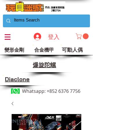
登入
可動人偶
變形金剛
合金機甲
​爆旋陀螺
Diaclone
Whatsapp:
+852 6376 7756