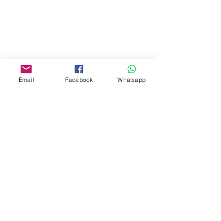
門市 Shop
地址︰
油麻地彌敦道534-538
現時點
商場2樓275A
Email
Facebook
Whatsapp
Address:
275A, 2/F, Ins Point
Mall,Nathan Road 534-538,
Yau Ma Tei, Hong Kong.
Facebook:
www.facebook.com/toyercityhk
Whatsapp:
6376 7756