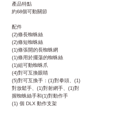
產品特點
約68個可動關節
配件
(2)條長蜘蛛絲
(2)條短蜘蛛絲
(1)條張開的長蜘蛛網
(1)條用於擺蕩的蜘蛛絲
(1)組可動蜘蛛爪
(4)對可互換眼睛
(5)對可互換手：(1)對拳頭、(1)
對放鬆手、(1)對射網手、(1)對
握蜘蛛絲手和(1)對動作手
(1) 個 DLX 動作支架