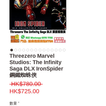
Threezero Marvel
Studios: The Infinity
Saga DLX IronSpider
鋼鐵蜘蛛俠
一
 HK$780.00 
促
般
HK$725.00
銷
價
數量
*
價
格