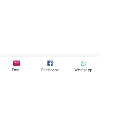
門市 Shop
地址︰
油麻地彌敦道534-538
現時點
商場2樓275A
Email
Facebook
Whatsapp
Address:
275A, 2/F, Ins Point
Mall,Nathan Road 534-538,
Yau Ma Tei, Hong Kong.
Facebook:
www.facebook.com/toyercityhk