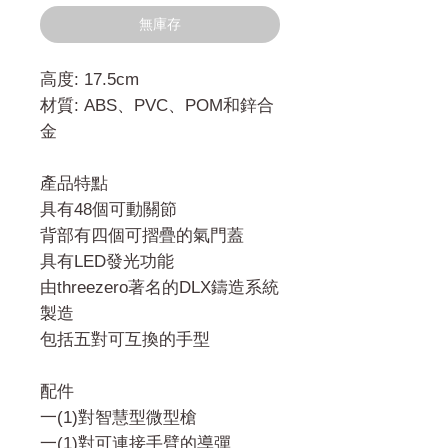
無庫存
高度: 17.5cm
材質: ABS、PVC、POM和鋅合
金
產品特點
具有48個可動關節
背部有四個可摺疊的氣門蓋
具有LED發光功能
由threezero著名的DLX鑄造系統
製造
包括五對可互換的手型
配件
一(1)對智慧型微型槍
一(1)對可連接手臂的導彈