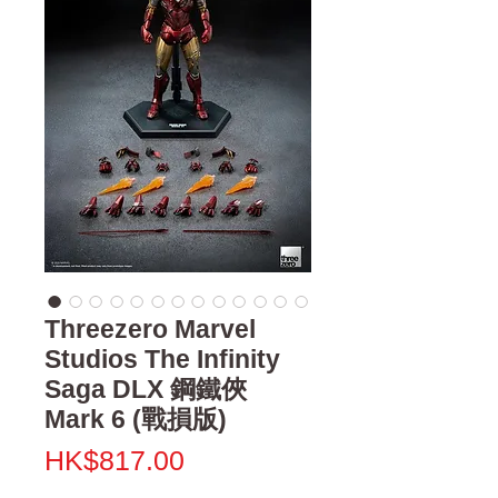
Threezero Marvel
Studios The Infinity
Saga DLX 鋼鐵俠
Mark 6 (戰損版)
價
HK$817.00
格