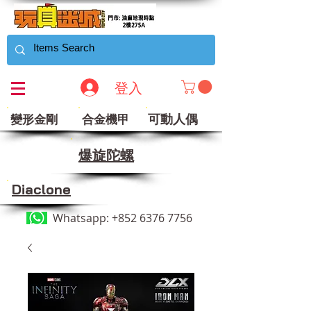
登入
可動人偶
變形金剛
合金機甲
​爆旋陀螺
Diaclone
Whatsapp:
+852 6376 7756