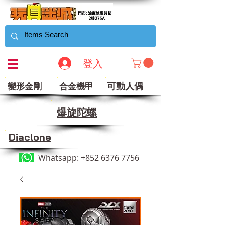
登入
可動人偶
變形金剛
合金機甲
​爆旋陀螺
Diaclone
Whatsapp:
+852 6376 7756