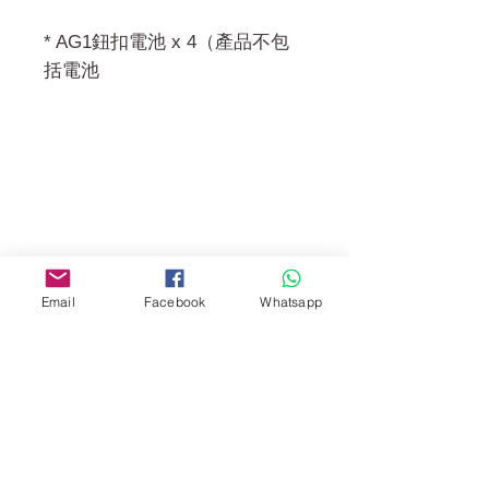
* AG1鈕扣電池 x 4（產品不包
括電池
門市 Shop
地址︰
油麻地彌敦道534-538
現時點
商場2樓275A
Email
Facebook
Whatsapp
Address:
275A, 2/F, Ins Point
Mall,Nathan Road 534-538,
Yau Ma Tei, Hong Kong.