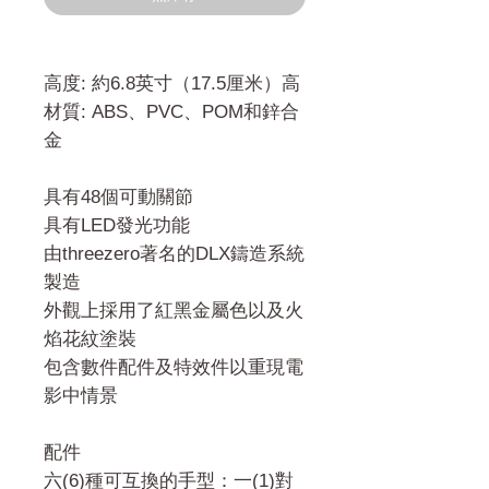
格
高度: 約6.8英寸（17.5厘米）高
材質: ABS、PVC、POM和鋅合
金
具有48個可動關節
具有LED發光功能
由threezero著名的DLX鑄造系統
製造
外觀上採用了紅黑金屬色以及火
焰花紋塗裝
包含數件配件及特效件以重現電
影中情景
配件
六(6)種可互換的手型：一(1)對