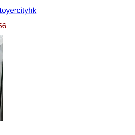
oyercityhk
56