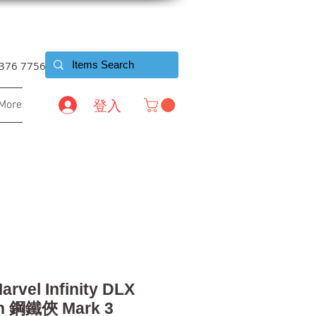
6376 7756
登入
More
arvel Infinity DLX
an 鋼鐵俠 Mark 3