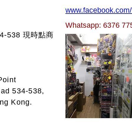
www.facebook.com/t
Whatsapp: 6376 77
-538
現時點商
Point
oad 534-538,
ong Kong.