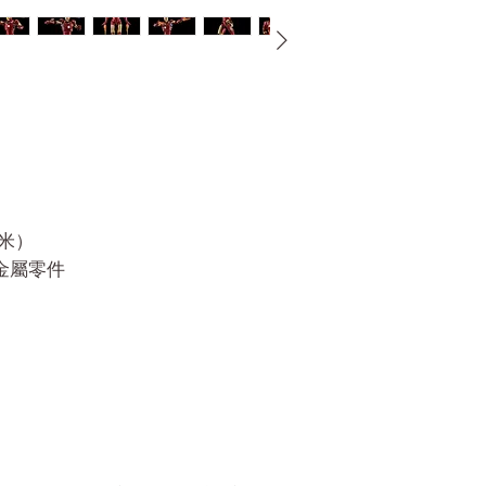
厘米）
和金屬零件