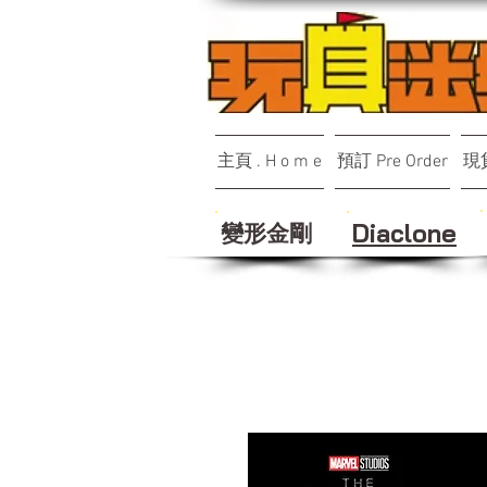
主頁 . H o m e
預訂 Pre Order
現貨
變形金剛
Diaclone