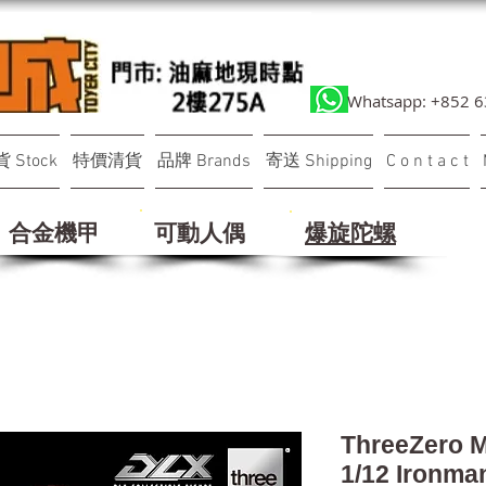
Whatsapp: +852 
 Stock
特價清貨
品牌 Brands
寄送 Shipping
C o n t a c t
合金機甲
可動人偶
​爆旋陀螺
ThreeZero M
1/12 Ironm