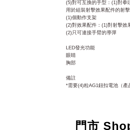
(5)對可互換的手型：(1)對拳
用於組裝射擊效果配件的射擊手
(1)個動作支架
(2)對效果配件：(1)對射擊
(2)只可連接手臂的導彈
LED發光功能
眼睛
胸部
備註
*需要(4)粒AG1鈕扣電池（
門市 Sho