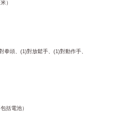
厘米）
)對拳頭、(1)對放鬆手、(1)對動作手、
品不包括電池）