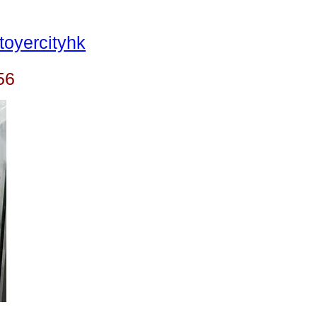
oyercityhk
56