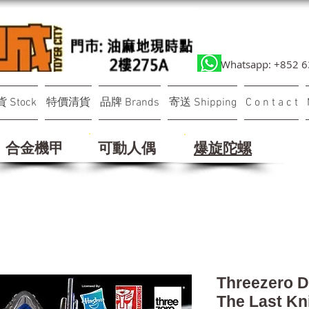
Whatsapp: +852 
 Stock
特價清貨
品牌 Brands
寄送 Shipping
C o n t a c t
合金機甲
可動人偶
​爆旋陀螺
Threezer
The Last Kn