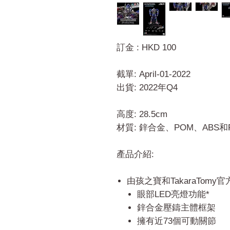
訂金 : HKD 100
截單: April-01-2022
出貨: 2022年Q4
高度: 28.5cm
材質: 鋅合金、POM、ABS和
產品介紹:
由孩之寶和TakaraTomy
眼部LED亮燈功能*
鋅合金壓鑄主體框架
擁有近73個可動關節