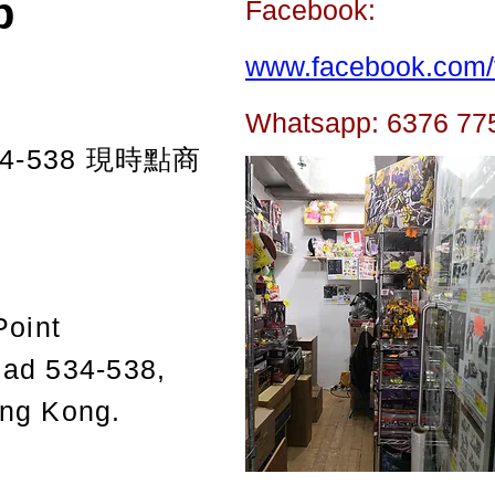
p
Facebook:
www.facebook.com/t
Whatsapp: 6376 77
-538
現時點商
Point
oad 534-538,
ong Kong.