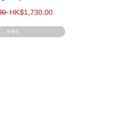
一
促
00 
HK$1,730.00
般
銷
價
價
無庫存
格
格