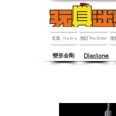
主頁 . H o m e
預訂 Pre Order
現貨
變形金剛
Diaclone