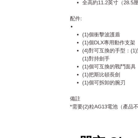
全高約11.2英寸（28.5
配件:
(1)個衝擊波護盾
(1)個DLX專用動作支架
(4)對可互換的手型：(1
(1)對持劍手
(1)個可互換的戰鬥面具
(1)把斯比頓長劍
(1)個可拆卸的腕刃
備註
*需要(2)粒AG13電池（產