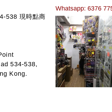
Whatsapp: 6376 77
-538
現時點商
Point
oad 534-538,
ong Kong.