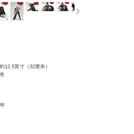
約12.5英寸（32厘米）
物
甲