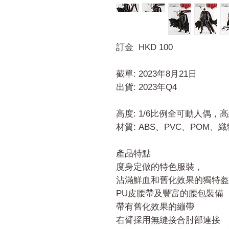
訂金 HKD 100
截單: 2023年8月21日
出貨: 2023年Q4
高度: 1/6比例全可動人偶，高
材質: ABS、PVC、POM、織
產品特點
度身定做的特色服裝，
沾滿鮮血和舊化效果的獨特盔
PU皮腰帶及豐富的腰包裝備
帶有舊化效果的繃帶
右臂採用無縫接合肘部連接