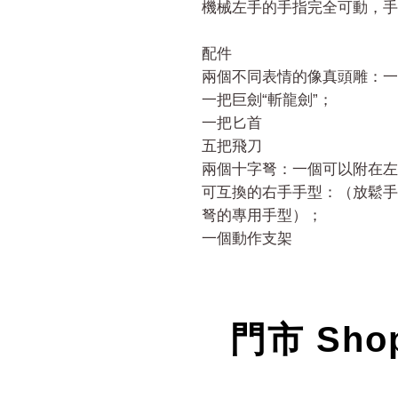
機械左手的手指完全可動，手
配件
兩個不同表情的像真頭雕：一
一把巨劍“斬龍劍”；
一把匕首
五把飛刀
兩個十字弩：一個可以附在左
可互換的右手手型：（放鬆手
弩的專用手型）；
一個動作支架
門市 Sho