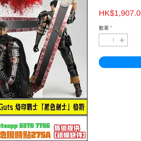
HK$1,907.0
數量
*