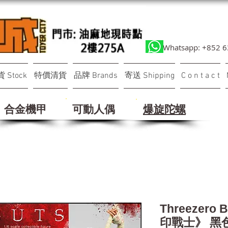
Whatsapp: +852 
 Stock
特價清貨
品牌 Brands
寄送 Shipping
C o n t a c t
合金機甲
可動人偶
​爆旋陀螺
Threezero
印戰士》 黑