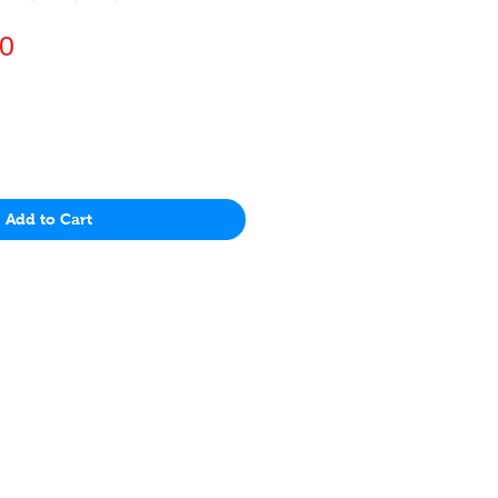
價
0
格
Add to Cart