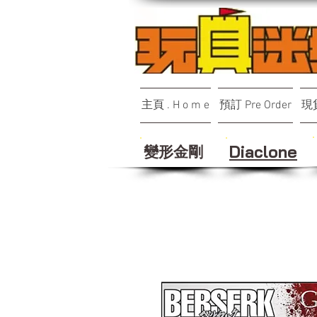
主頁 . H o m e
預訂 Pre Order
現貨
變形金剛
Diaclone