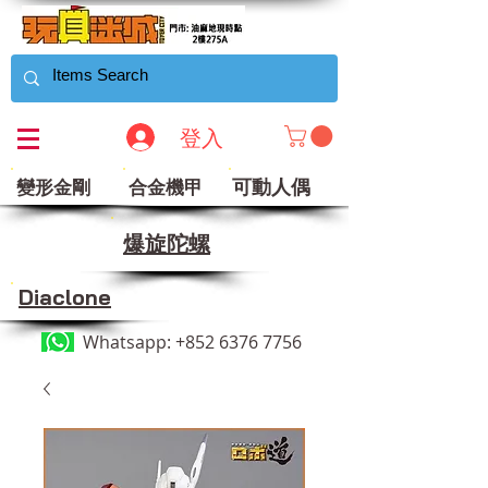
登入
可動人偶
變形金剛
合金機甲
​爆旋陀螺
Diaclone
Whatsapp:
+852 6376 7756