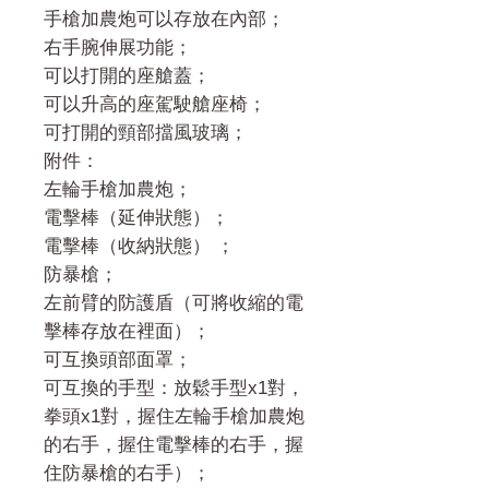
手槍加農炮可以存放在內部；
右手腕伸展功能；
可以打開的座艙蓋；
可以升高的座駕駛艙座椅；
可打開的頸部擋風玻璃；
附件：
左輪手槍加農炮；
電擊棒（延伸狀態）；
電擊棒（收納狀態） ；
防暴槍；
左前臂的防護盾（可將收縮的電
擊棒存放在裡面）；
可互換頭部面罩；
可互換的手型：放鬆手型x1對，
拳頭x1對，握住左輪手槍加農炮
的右手，握住電擊棒的右手，握
住防暴槍的右手）；