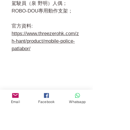
駕駛員（泉 野明）人偶；
ROBO-DOU專用動作支架；
官方資料:
https://www.threezerohk.com/z
h-hant/product/mobile-police-
patlabor/
門市 Shop
地址︰
油麻地彌敦道534-538
現時點
Email
Facebook
Whatsapp
商場2樓275A
Address: