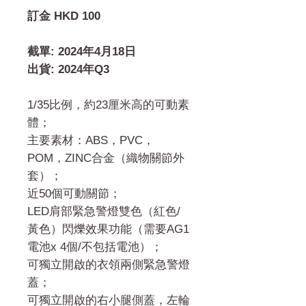
格
訂金 HKD 100
截單: 2024年4月18日
出貨: 2024年Q3
1/35比例，約23厘米高的可動素
體；
主要素材：ABS，PVC，
POM，ZINC合金（織物關節外
套）；
近50個可動關節；
LED肩部緊急警燈雙色（紅色/
黃色）閃爍效果功能（需要AG1
電池x 4個/不包括電池）；
可獨立開啟的衣領兩側緊急警燈
蓋；
可獨立開啟的右小腿側蓋，左輪