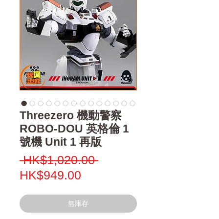
Threezero 機動警察
ROBO-DOU 英格倫 1
號機 Unit 1 再版
一
 HK$1,020.00 
促
般
HK$949.00
銷
價
價
格
無庫存