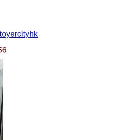
oyercityhk
56