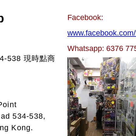
p
Facebook:
www.facebook.com/t
Whatsapp: 6376 77
-538
現時點商
Point
oad 534-538,
ong Kong.