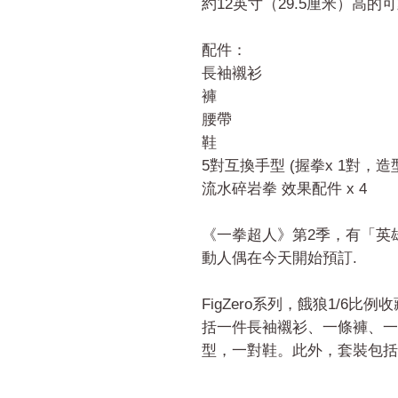
約12英寸（29.5厘米）高的
配件：
長袖襯衫
褲
腰帶
鞋
5對互換手型 (握拳x 1對，造型
流水碎岩拳 效果配件 x 4
《一拳超人》第2季，有「英
動人偶在今天開始預訂.
FigZero系列，餓狼1/6比
括一件長袖襯衫、一條褲、一
型，一對鞋。此外，套裝包括