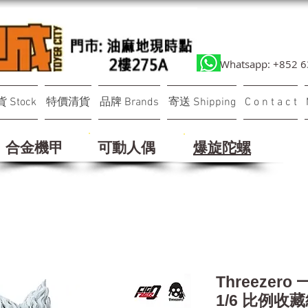
Whatsapp: +852 
 Stock
特價清貨
品牌 Brands
寄送 Shipping
C o n t a c t
合金機甲
可動人偶
​爆旋陀螺
Threezero
1/6 比例收