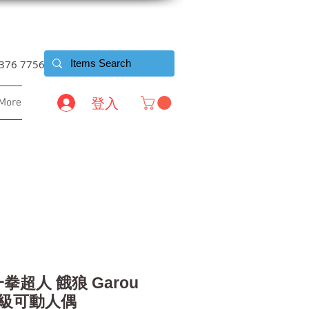
6376 7756
登入
More
 一拳超人 餓狼 Garou
藏級可動人偶