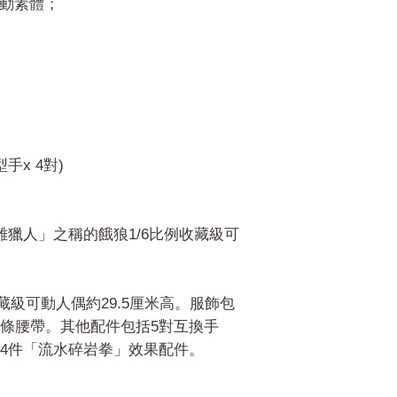
可動素體；
手x 4對)
雄獵人」之稱的餓狼1/6比例收藏級可
例收藏級可動人偶約29.5厘米高。服飾包
條腰帶。其他配件包括5對互換手
4件「流水碎岩拳」效果配件。