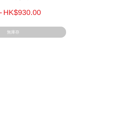
一
促
 
HK$930.00
般
銷
價
價
無庫存
格
格