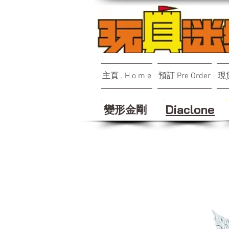
主頁 . H o m e
預訂 Pre Order
現貨
變形金剛
Diaclone