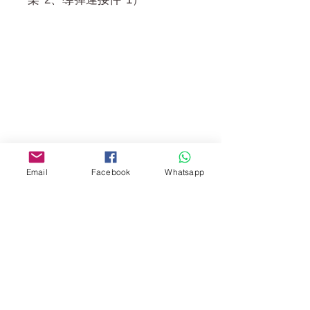
門市 Shop
地址︰
油麻地彌敦道534-538
現時點
商場2樓275A
Email
Facebook
Whatsapp
Address:
275A, 2/F, Ins Point
Mall,Nathan Road 534-538,
Yau Ma Tei, Hong Kong.
Facebook: