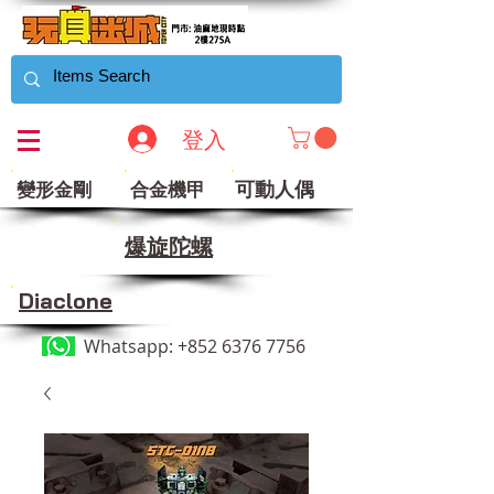
登入
可動人偶
變形金剛
合金機甲
​爆旋陀螺
Diaclone
Whatsapp:
+852 6376 7756