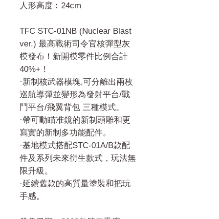
人形高度︰24cm
TFC STC-01NB (Nuclear Blast
ver.) 最高戰術司令官核彈型灰
模發布！新開模零件比例合計
40%+！
·新制核武器模塊,可分離出兩枚
巡航導彈並變形為發射平台/戰
鬥平台/飛翼背包 三種模式。
·帶可動瞄准鏡的新制頭雕和更
寫實的新制多功能配件。
·基地模式搭配STC-01A/B款配
件及系列未來衍生款式，玩法無
限升級。
·延續舊款的高質量塗裝和把玩
手感。