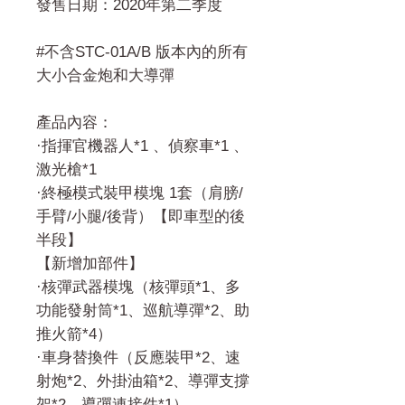
發售日期：2020年第二季度
#不含STC-01A/B 版本內的所有
大小合金炮和大導彈
產品內容：
·指揮官機器人*1 、偵察車*1 、
激光槍*1
·終極模式裝甲模塊 1套（肩膀/
手臂/小腿/後背）【即車型的後
半段】
【新增加部件】
·核彈武器模塊（核彈頭*1、多
功能發射筒*1、巡航導彈*2、助
推火箭*4）
·車身替換件（反應裝甲*2、速
射炮*2、外掛油箱*2、導彈支撐
架*2、導彈連接件*1）