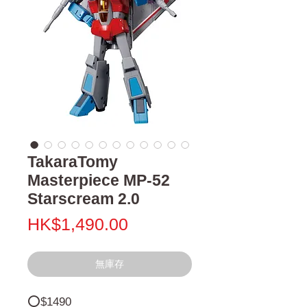
TakaraTomy
Masterpiece MP-52
Starscream 2.0
價
HK$1,490.00
格
無庫存
⭕️$1490