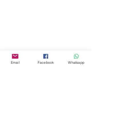
商場2樓275A
Address:
275A, 2/F, Ins Point
Mall,Nathan Road 534-538,
Yau Ma Tei, Hong Kong.
Facebook:
Email
Facebook
Whatsapp
www.facebook.com/toyercityhk
Whatsapp:
6376 7756