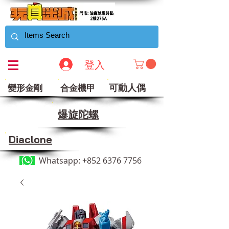
登入
可動人偶
變形金剛
合金機甲
​爆旋陀螺
Diaclone
Whatsapp:
+852 6376 7756