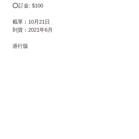
⭕️訂金: $100
截單︰10月21日
到貨︰2021年6月
港行版
門市 Shop
地址︰
油麻地彌敦道534-538
現時點