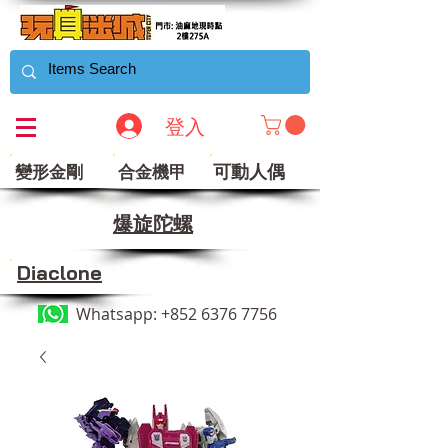
登入
可動人偶
變形金剛
合金機甲
​爆旋陀螺
Diaclone
Whatsapp:
+852 6376 7756