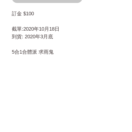
訂金 $100
截單:2020年10月18日
到貨: 2020年3月底
5合1合體派 求雨鬼
門市 Shop
地址︰
油麻地彌敦道534-538
現時點
商場2樓275A