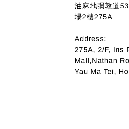
油麻地彌敦道534
場2樓275A
Address:
275A, 2/F, Ins 
Mall,Nathan R
Yau Ma Tei, H