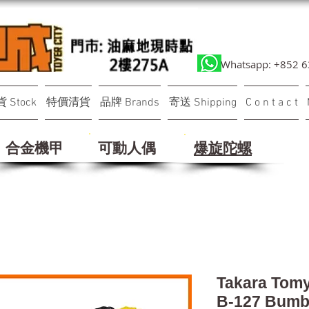
Whatsapp: +852 
 Stock
特價清貨
品牌 Brands
寄送 Shipping
C o n t a c t
合金機甲
可動人偶
​爆旋陀螺
Takara Tom
B-127 Bumb