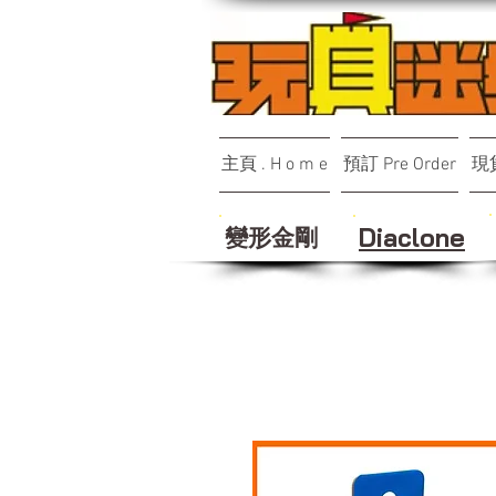
主頁 . H o m e
預訂 Pre Order
現貨
變形金剛
Diaclone