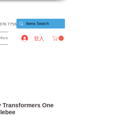
6376 7756
登入
More
y Transformers One
lebee