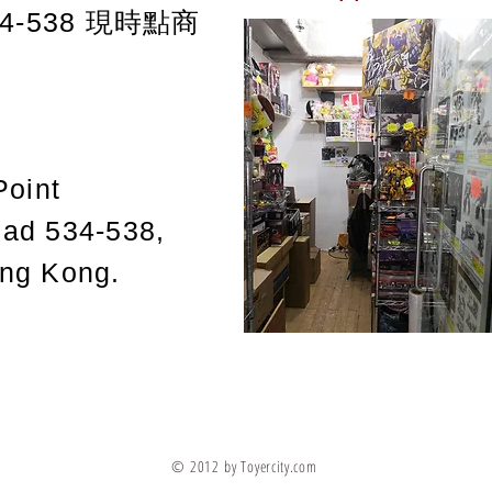
-538
現時點商
Point
oad 534-538,
ong Kong.
© 2012 by Toyercity.com