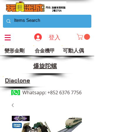
登入
可動人偶
變形金剛
合金機甲
​爆旋陀螺
Diaclone
Whatsapp:
+852 6376 7756