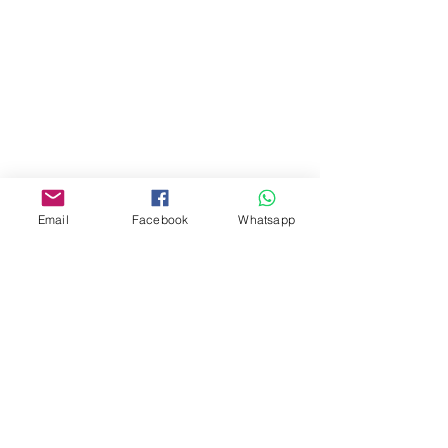
商場2樓275A
Address:
275A, 2/F, Ins Point
Mall,Nathan Road 534-538,
Yau Ma Tei, Hong Kong.
Facebook:
Email
Facebook
Whatsapp
www.facebook.com/toyercityhk
Whatsapp:
6376 7756