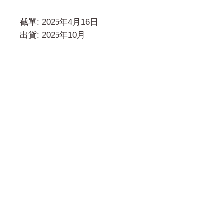
截單: 2025年4月16日
出貨: 2025年10月
門市 Shop
地址︰
油麻地彌敦道534-538
現時點
商場2樓275A
Address:
275A, 2/F, Ins Point
Mall,Nathan Road 534-538,
Yau Ma Tei, Hong Kong.