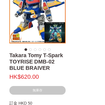
Takara Tomy T-Spark
TOYRISE DMB-02
BLUE BRAIVER
價
HK$620.00
格
無庫存
訂金 HKD 50