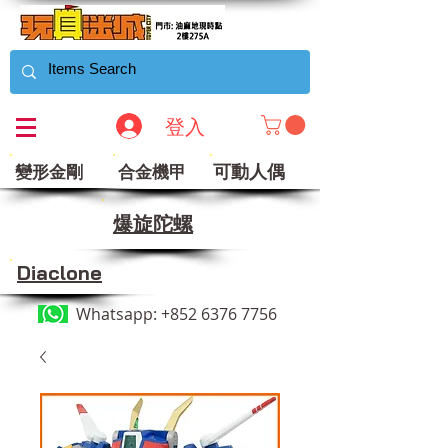
登入
可動人偶
變形金剛
合金機甲
​爆旋陀螺
Diaclone
Whatsapp:
+852 6376 7756