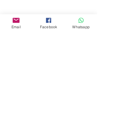
Facebook:
www.facebook.com/toyercityhk
Email
Facebook
Whatsapp
Whatsapp:
6376 7756