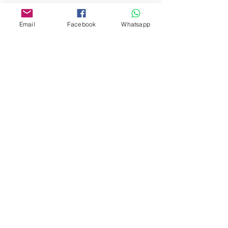
門市 Shop
Email
Facebook
Whatsapp
地址︰
油麻地彌敦道534-538
現時點
商場2樓275A
Address:
275A, 2/F, Ins Point
Mall,Nathan Road 534-538,
Yau Ma Tei, Hong Kong.
Facebook:
www.facebook.com/toyercityhk
Whatsapp:
6376 7756