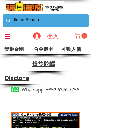
登入
可動人偶
變形金剛
合金機甲
​爆旋陀螺
Diaclone
Whatsapp:
+852 6376 7756