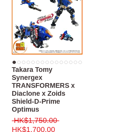
Takara Tomy
Synergex
TRANSFORMERS x
Diaclone x Zoids
Shield-D-Prime
Optimus
一
 HK$1,750.00 
促
般
HK$1,700.00