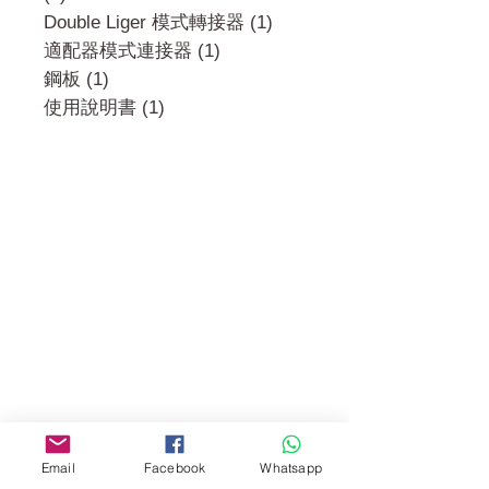
Double Liger 模式轉接器 (1)
適配器模式連接器 (1)
鋼板 (1)
使用說明書 (1)
門市 Shop
地址︰
油麻地彌敦道534-538
現時點
商場2樓275A
Address:
275A, 2/F, Ins Point
Mall,Nathan Road 534-538,
Email
Facebook
Whatsapp
Yau Ma Tei, Hong Kong.