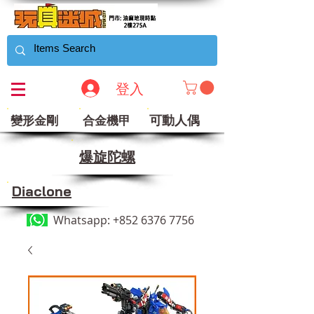
登入
可動人偶
變形金剛
合金機甲
​爆旋陀螺
Diaclone
Whatsapp:
+852 6376 7756