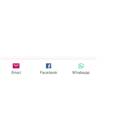
油麻地彌敦道534-538
現時點
商場2樓275A
Address:
275A, 2/F, Ins Point
Mall,Nathan Road 534-538,
Yau Ma Tei, Hong Kong.
Facebook:
Email
Facebook
Whatsapp
www.facebook.com/toyercityhk
Whatsapp:
6376 7756