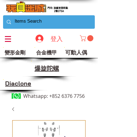
登入
可動人偶
變形金剛
合金機甲
​爆旋陀螺
Diaclone
Whatsapp:
+852 6376 7756