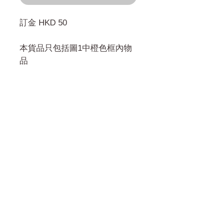
訂金 HKD 50
本貨品只包括圖1中橙色框內物
品
門市 Shop
地址︰
油麻地彌敦道534-538
現時點
商場2樓275A
Address:
275A, 2/F, Ins Point
Mall,Nathan Road 534-538,