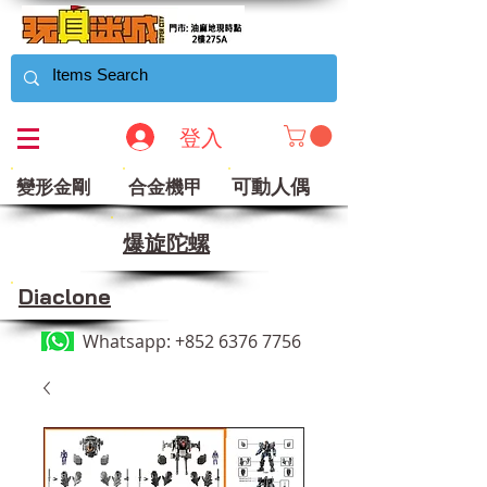
登入
可動人偶
變形金剛
合金機甲
​爆旋陀螺
Diaclone
Whatsapp:
+852 6376 7756