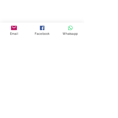
Yau Ma Tei, Hong Kong.
Facebook:
www.facebook.com/toyercityhk
Email
Facebook
Whatsapp
Whatsapp:
6376 7756