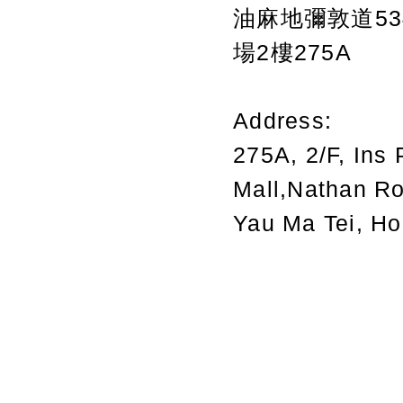
油麻地彌敦道534
場2樓275A
Address:
275A, 2/F, Ins 
Mall,Nathan R
Yau Ma Tei, H