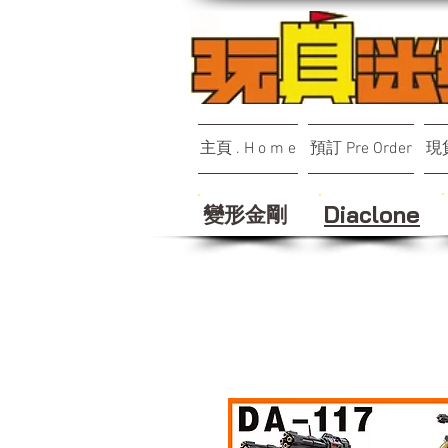
主頁 . H o m e
預訂 Pre Order
現貨
變形金剛
Diaclone