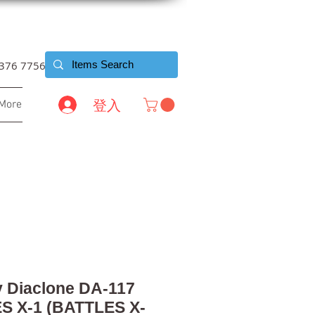
6376 7756
登入
More
 Diaclone DA-117
S X-1 (BATTLES X-