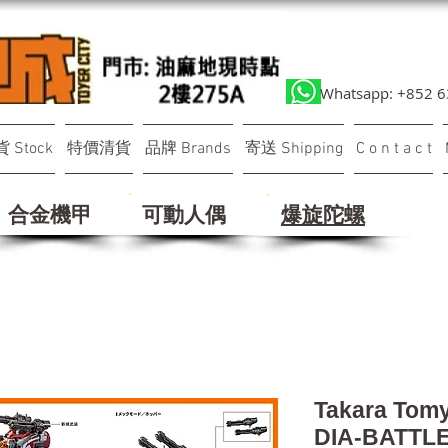
Whatsapp: +852 
 Stock
特價清貨
品牌 Brands
寄送 Shipping
C o n t a c t
合金機甲
可動人偶
​爆旋陀螺
Takara Tomy
DIA-BATTLE