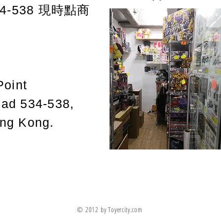
-538
現時點商
Point
oad 534-538,
ong Kong.
© 2012 by Toyercity.com